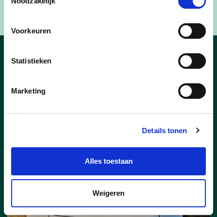
Noodzakelijk
gemeentehuis in Lint
Voorkeuren
Statistieken
Nieuws
Marketing
Details tonen
Alles toestaan
Weigeren