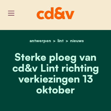
antwerpen
home
lint
cd&v lint stelt trots haa
nieuws
Sterke ploeg van
cd&v Lint richting
verkiezingen 13
oktober