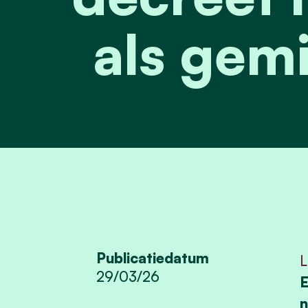
als gemi
Publicatiedatum
L
29/03/26
E
n