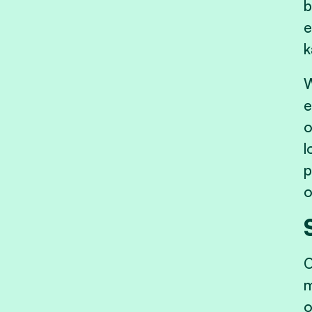
b
e
k
W
e
o
l
p
o
O
m
o