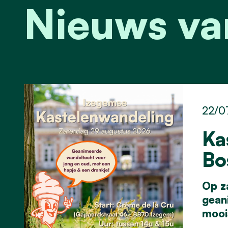
Nieuws va
22/0
Ka
Bo
Op z
gean
moois