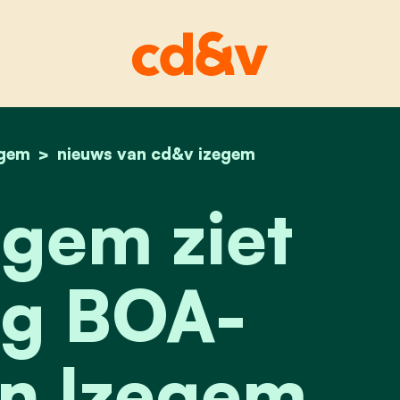
egem
home
cd&v izegem ziet invulling boa-decreet in ize
nieuws van cd&v izegem
gem ziet
ng BOA-
in Izegem