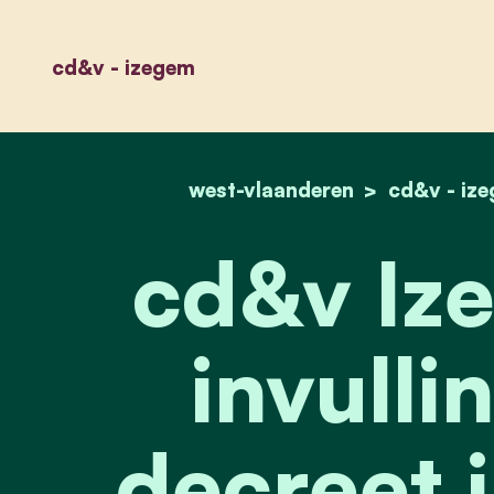
cd&v - izegem
west-vlaanderen
cd&v - iz
cd&v Ize
invulli
decreet 