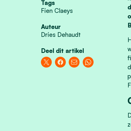
Tags
d
Fien Claeys
o
B
Auteur
Dries Dehaudt
H
w
Deel dit artikel
f
d
p
F
D
z