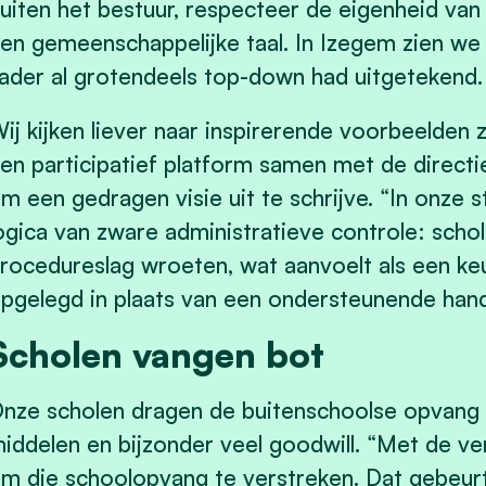
uiten het bestuur, respecteer de eigenheid van
en gemeenschappelijke taal. In Izegem zien we 
ader al grotendeels top-down had uitgetekend.
ij kijken liever naar inspirerende voorbeelden z
en participatief platform samen met de directi
m een gedragen visie uit te schrijve. “In onze 
ogica van zware administratieve controle: sch
rocedureslag wroeten, wat aanvoelt als een keu
pgelegd in plaats van een ondersteunende hand
Scholen vangen bot
nze scholen dragen de buitenschoolse opvang al
iddelen en bijzonder veel goodwill. “Met de v
m die schoolopvang te verstreken. Dat gebeur