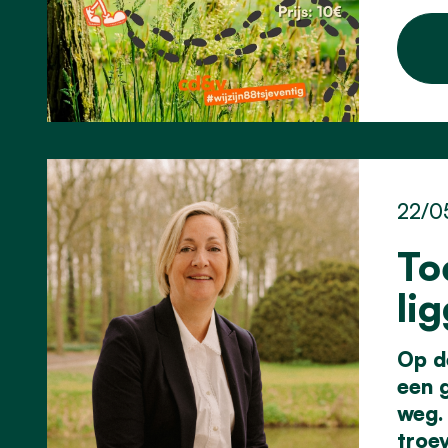
22/0
To
li
Op d
een 
weg. 
troev