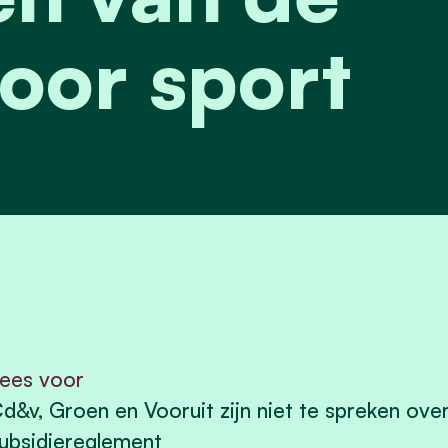
oor sport
ees voor
d&v, Groen en Vooruit zijn niet te spreken ove
ubsidiereglement