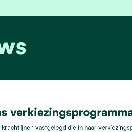
uws
ons verkiezingsprogramm
f krachtlijnen vastgelegd die in haar verkiezin