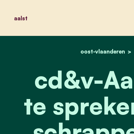
aalst
oost-vlaanderen
cd&v-Aals
te spreke
schrappe