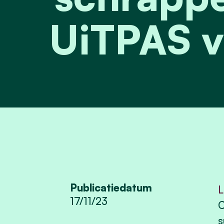
UiTPAS v
Publicatiedatum
L
17/11/23
C
s