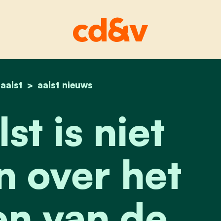
home
aalst
cd&v-aalst is niet te spreken over het schrap
aalst nieuws
t is niet
n over het
n van de