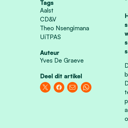
Tags
Aalst
H
CD&V
s
Theo Nsengimana
w
UiTPAS
s
s
Auteur
Yves De Graeve
D
b
Deel dit artikel
D
t
p
a
o