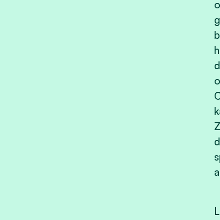
o
g
b
h
d
o
C
k
Z
d
s
a
L