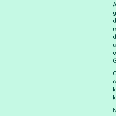
A
g
d
m
d
a
o
G
O
c
k
k
N