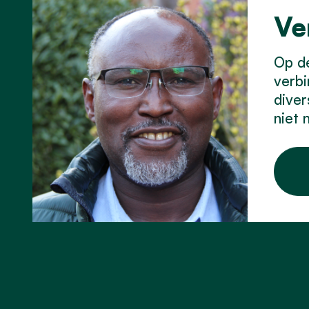
Ve
Op d
verbi
diver
niet 