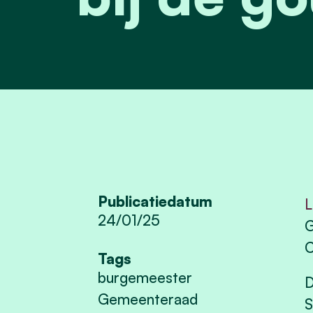
Publicatiedatum
L
24/01/25
G
C
Tags
burgemeester
D
Gemeenteraad
S