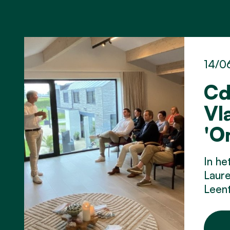
14/0
Cd
Vl
'O
In he
Laure
Leent