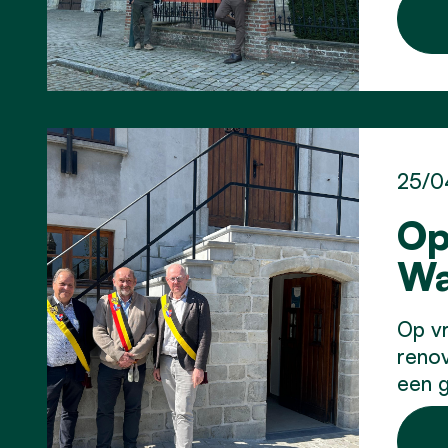
25/0
Op
Wa
Op vr
reno
een g