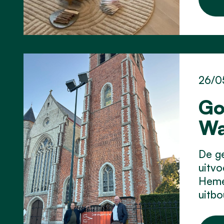
26/0
Go
Wa
De ge
uitv
Hemel
uitbo