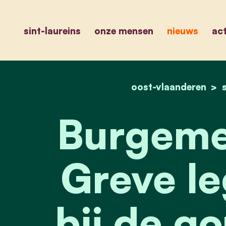
sint-laureins
onze mensen
nieuws
act
oost-vlaanderen
Burgeme
Greve le
bij de g