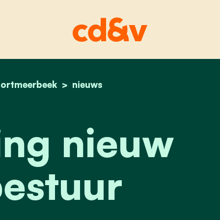
ortmeerbeek
home
voorstelling nieuw partijbestuur
nieuws
ing nieuw
bestuur