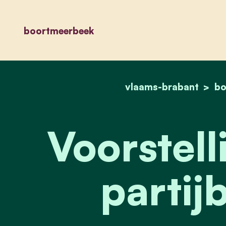
boortmeerbeek
vlaams-brabant
bo
Voorstell
partij