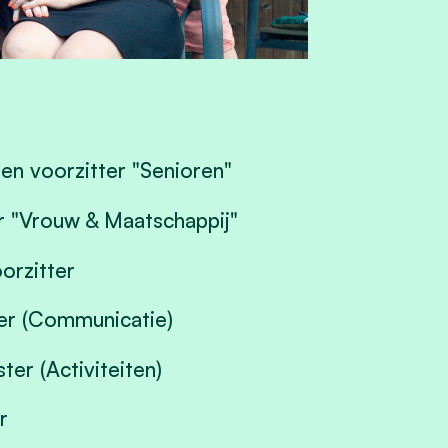
 en voorzitter "Senioren"
r "Vrouw & Maatschappij"
orzitter
er (Communicatie)
ter (Activiteiten)
r