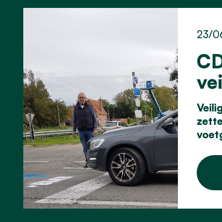
23/0
CD
ve
Veil
zett
voet