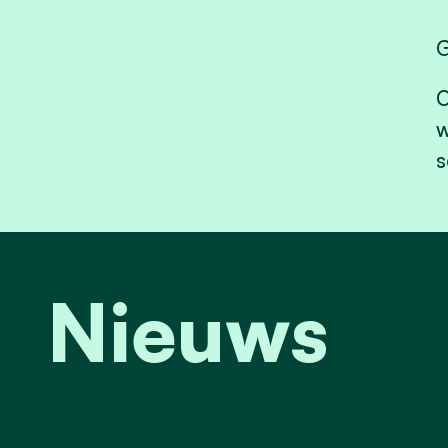
G
O
w
s
Nieuws