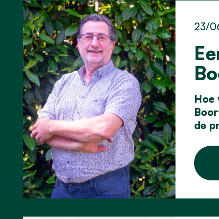
23/0
Ee
Bo
Hoe 
Boor
de pr