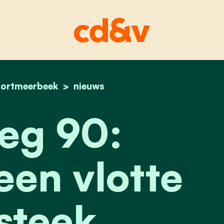
ortmeerbeek
home
voetweg 90: opnieuw een vlotte doorsteek
nieuws
eg 90:
en vlotte
steek