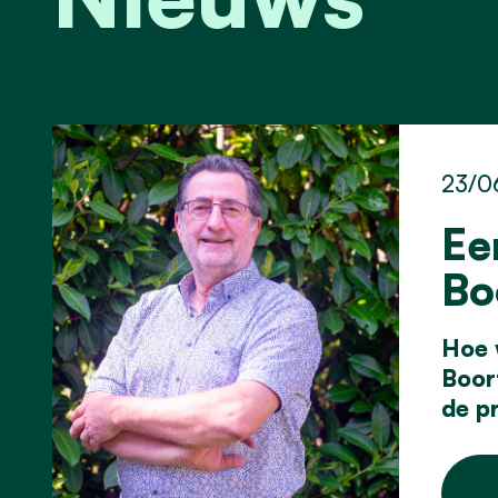
23/0
Ee
Bo
Hoe 
Boor
de pr