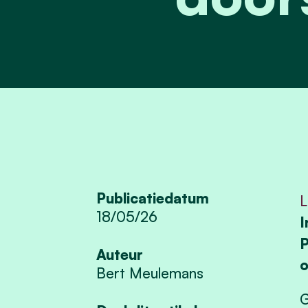
Publicatiedatum
L
18/05/26
I
P
Auteur
o
Bert Meulemans
G