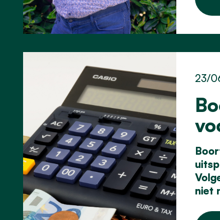
23/0
Bo
vo
Boor
uits
Volg
niet 