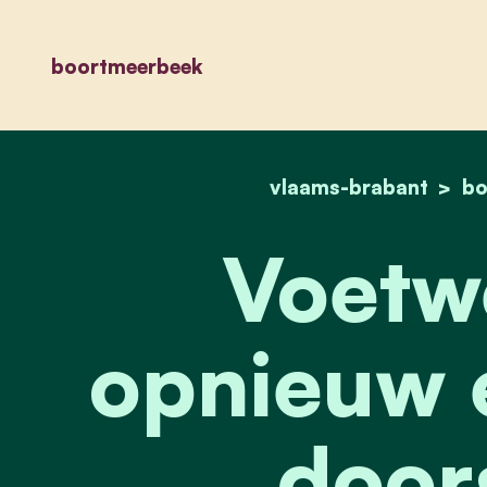
boortmeerbeek
vlaams-brabant
bo
Voetw
opnieuw e
door