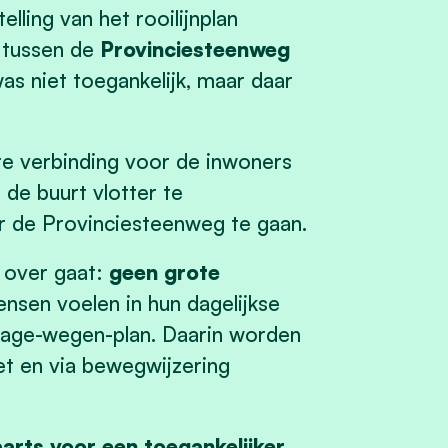
lling van het rooilijnplan
g tussen de
Provinciesteenweg
as niet toegankelijk, maar daar
te verbinding voor de inwoners
de buurt vlotter te
ar de Provinciesteenweg te gaan.
r over gaat:
geen grote
nsen voelen in hun dagelijkse
rage-wegen-plan. Daarin worden
et en via bewegwijzering
arts voor een toegankelijker