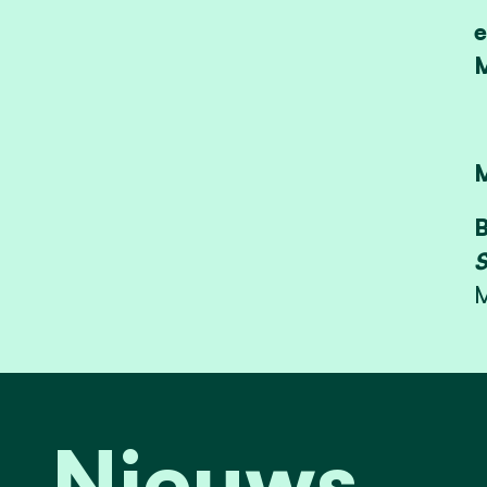
e
M
B
S
M
Nieuws