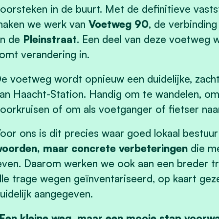
oorsteken in de buurt. Met de definitieve vastste
aken we werk van
Voetweg 90
, de verbindin
n de
Pleinstraat
. Een deel van deze voetweg w
omt verandering in.
e voetweg wordt opnieuw een duidelijke, zach
an Haacht-Station. Handig om te wandelen, om 
oorkruisen of om als voetganger of fietser na
oor ons is dit precies waar goed lokaal bestuu
oorden, maar concrete verbeteringen
die me
even. Daarom werken we ook aan een breder t
lle trage wegen geïnventariseerd, op kaart gez
uidelijk aangegeven.
Een kleine weg, maar een mooie stap voorwa