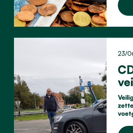
23/0
CD
ve
Veil
zett
voet