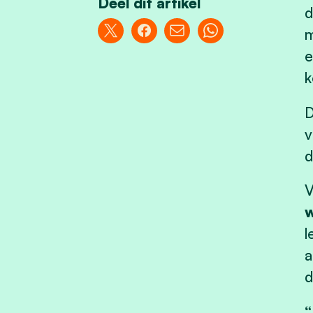
Deel dit artikel
d
m
e
k
D
v
d
V
w
l
a
d
“