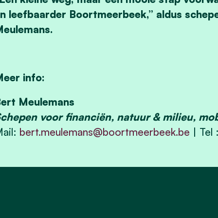
n leefbaarder Boortmeerbeek,” aldus schepen
Meulemans.
eer info:
ert Meulemans
chepen voor financiën, natuur & milieu, mobi
ail:
bert.meulemans@boortmeerbeek.be
| Tel 