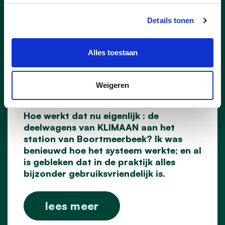
Details tonen
23/06/26
Eerste ervaring met de
Alles toestaan
“deelwagens” in
Boortmeerbeek: doe zelf
Weigeren
ook eens een test !
Hoe werkt dat nu eigenlijk : de
deelwagens van KLIMAAN aan het
station van Boortmeerbeek? Ik was
benieuwd hoe het systeem werkte; en al
is gebleken dat in de praktijk alles
bijzonder gebruiksvriendelijk is.
lees meer