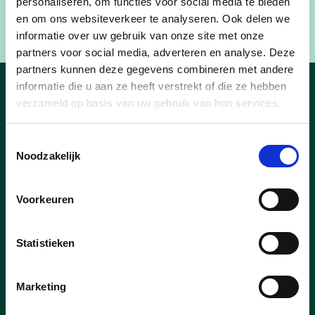
personaliseren, om functies voor social media te bieden
schepen voor mobiliteit.
en om ons websiteverkeer te analyseren. Ook delen we
informatie over uw gebruik van onze site met onze
partners voor social media, adverteren en analyse. Deze
partners kunnen deze gegevens combineren met andere
informatie die u aan ze heeft verstrekt of die ze hebben
Nieuws
verzameld op basis van uw gebruik van hun services.
Toestemmingsselectie
Noodzakelijk
Voorkeuren
Statistieken
Marketing