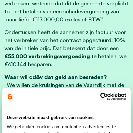
verbreken, wetende dat dit de gemeente verplicht
tot het betalen van een schadevergoeding van
maar liefst €117.000,00 exclusief BTW.”
Ondertussen heeft de aannemer zijn factuur voor
het verbreken van het contract opgestuurd: 10%
van de initiële prijs. Dat betekent dat door een
€55.000 verbrekingsvergoeding
te betalen, we
€610.144 besparen.
Waar wil cd&v dat geld aan besteden?
“We willen de kruisingen van de Vaartdijk met de
Bieststraat en met de Langestraat / Pontstraat,
verkeersveiliger maken. Daarnaast willen we het
Berendonkpad (de verbinding Ravesteinstraat –
Dijlefietsbrug) aanleggen met betonstroken. We
Deze website maakt gebruik van cookies
willen ons vooral focussen op plaatsen met intens
We gebruiken cookies om content en advertenties te
fietsverkeer,” aldus
Bert Meulemans
, cd&v-