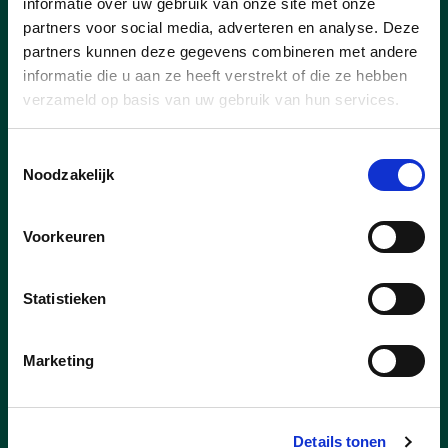
Eerste ervaring met de
informatie over uw gebruik van onze site met onze
partners voor social media, adverteren en analyse. Deze
“deelwagens” in
partners kunnen deze gegevens combineren met andere
Boortmeerbeek: doe zelf
informatie die u aan ze heeft verstrekt of die ze hebben
ook eens een test !
verzameld op basis van uw gebruik van hun services.
Hoe werkt dat nu eigenlijk : de
Toestemmingsselectie
deelwagens van KLIMAAN aan het
Noodzakelijk
station van Boortmeerbeek? Ik was
benieuwd hoe het systeem werkte; en al
is gebleken dat in de praktijk alles
Voorkeuren
bijzonder gebruiksvriendelijk is.
Statistieken
lees meer
Marketing
Details tonen