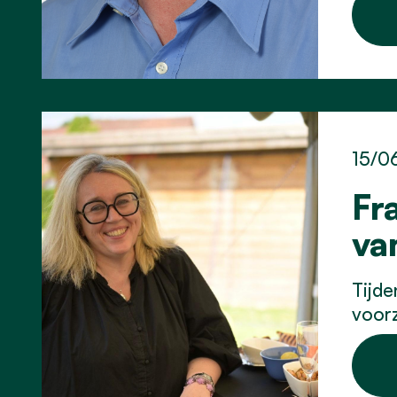
15/0
Fr
va
Tijde
voorz