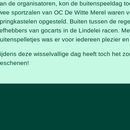
an de organisatoren, kon de buitenspeeldag to
wee sportzalen van
OC De Witte Merel
waren
v
pringkastelen opgesteld.
Buiten tussen de
reg
iefhebbers van gocarts in de Lindelei racen. M
uitenspelletjes was er voor
iedereen plezier
en 
ijdens deze
wisselvallige dag heeft
toch
het zo
eschenen!