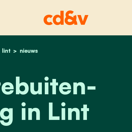
home
lint
binnenstebuiten-speeldag in lint
nieuws
ebuiten-
 in Lint