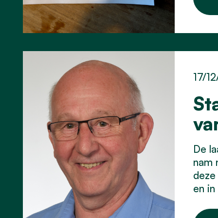
17/12
St
va
De la
nam n
deze 
en in