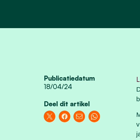
Publicatiedatum
L
18/04/24
D
b
Deel dit artikel
M
v
j