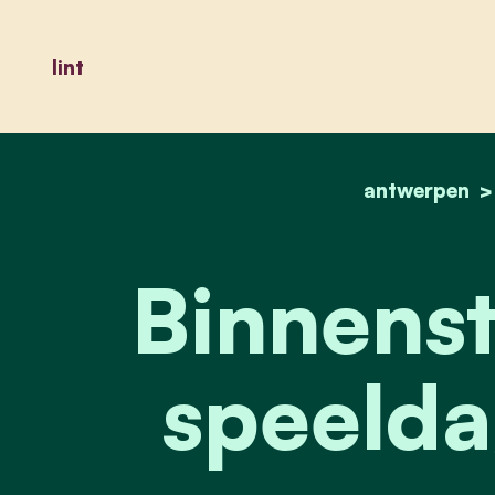
lint
antwerpen
Binnenst
speeldag