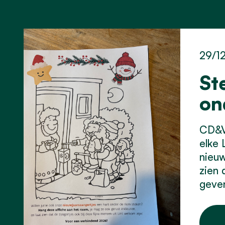
29/1
St
on
CD&V 
elke 
nieuw
zien 
geve