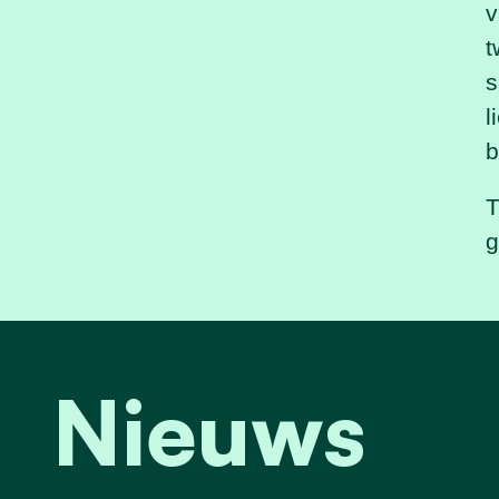
v
t
s
l
b
T
g
Nieuws