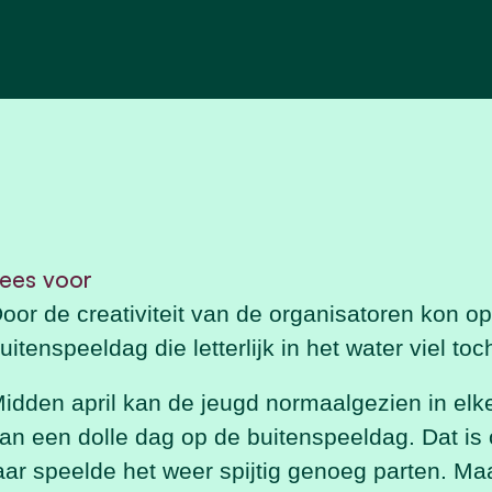
ees voor
oor
de creativiteit van
de
organisatoren kon
op
uitenspeel
dag die letterlijk in het water viel toc
idden april kan de jeugd normaalgezien in el
an een dolle dag op de buitenspeeldag. Dat is oo
aar speelde het weer spijtig genoeg parten. Maa