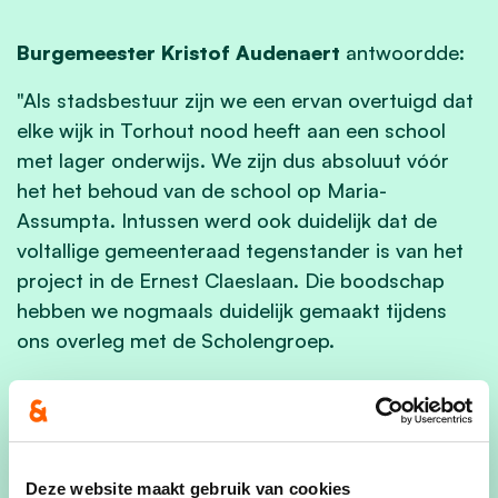
Burgemeester Kristof Audenaert
antwoordde:
"Als stadsbestuur zijn we een ervan overtuigd dat
elke wijk in Torhout nood heeft aan een school
met lager onderwijs. We zijn dus absoluut vóór
het het behoud van de school op Maria-
Assumpta. Intussen werd ook duidelijk dat de
voltallige gemeenteraad tegenstander is van het
project in de Ernest Claeslaan. Die boodschap
hebben we nogmaals duidelijk gemaakt tijdens
ons overleg met de Scholengroep.
Een school zorgt voor leven in de wijk. Op Maria-
Assumpta is de wijkschool (samen met het
Wijkcomité en de KSA) de grootste speler in de
wijk. Voor mij als burgmeester zijn wijkscholen
Deze website maakt gebruik van cookies