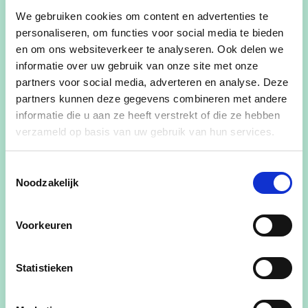
ook een nieuwe vorm van parochiaal werken. Het
We gebruiken cookies om content en advertenties te
mooiste voorbeeld hiervan is de nieuwe school
personaliseren, om functies voor social media te bieden
van Wijnendale, die na de schooluren wordt
en om ons websiteverkeer te analyseren. Ook delen we
opengesteld voor sport- en buurtactiviteiten.
informatie over uw gebruik van onze site met onze
partners voor social media, adverteren en analyse. Deze
Als de wijkschool op Maria-Assumpta zou
partners kunnen deze gegevens combineren met andere
verdwijnen, zullen wij nooit toelaten dat er
informatie die u aan ze heeft verstrekt of die ze hebben
woningen in de plaats komen. Het gebied blijft
verzameld op basis van uw gebruik van hun services.
een blauwe zone, en zal dus moeten worden
ingevuld voor openbare voorzieningen.
Toestemmingsselectie
Noodzakelijk
Ik wil wel meegeven dat we in dialoog blijven met
de Scholengroep Dit dossier is voor ons als
Voorkeuren
stadsbestuur heel erg belangrijk. We blijven hier
heel veel tijd en energie insteken, want het is alle
moeite meer dan waard.
Statistieken
Wat betreft jouw vraag naar de dorpsdynamiek