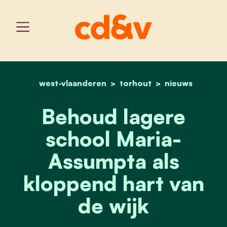
west-vlaanderen
home
torhout
behoud lagere school mar
nieuws
Behoud lagere
school Maria-
Assumpta als
kloppend hart van
de wijk