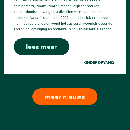
handhavingsreglement. Het BOA-decreet zet in op een
geïntegreerd, kwaliteitsvol en toegankelijk aanbod van
buitenschoolse opvang en activiteiten voor kinderen en
gezinnen. Vanaf 1 september 2026 neemt het lokaal bestuur
hierin de regierol op en wordt het dus verantwoordelijk voor de
erkenning, opvolging en ondersteuning van het lokale aanbod.
lees meer
KINDEROPVANG
meer nieuws