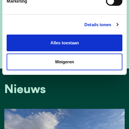
Marketing
van Maria-Assumpta: dit is in het huidig
dorpsreglement van de provincie niet mogelijk.
Voorlopig is dit enkel weggelegd voor Sint-
Details tonen
Henricus en Wijnendale. We bekijken alvast de
mogelijkheden om een dossier in te dienen bij
LEADER i.v.m. wijkgerichte economie. We doen
Alles toestaan
echt ons uiterste best."
Weigeren
Nieuws