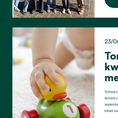
23/0
To
kw
me
Torhout z
decreet z
september
lokale a