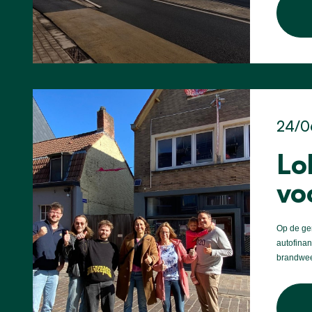
24/0
Lo
vo
Op de gem
autofinan
brandwee