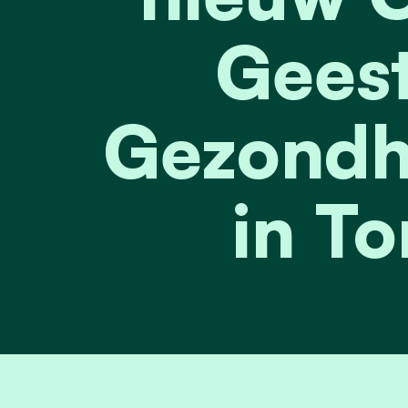
Geest
Gezondh
in To