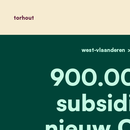
torhout
west-vlaanderen
900.00
subsid
nieuw 