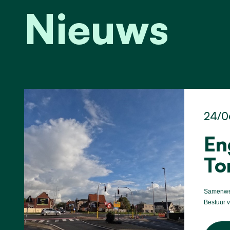
Nieuws
24/0
En
To
Samenwer
Bestuur 