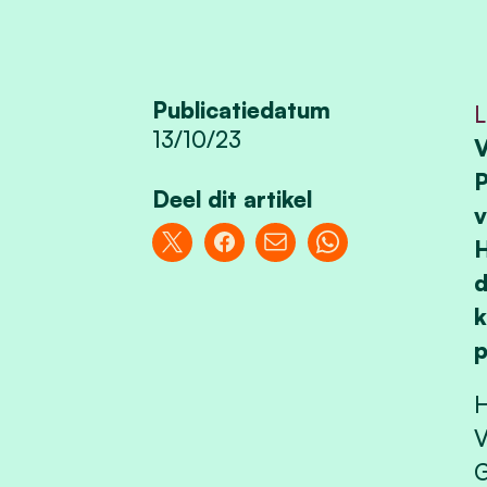
Publicatiedatum
L
13/10/23
V
P
Deel dit artikel
v
H
d
k
p
H
V
G