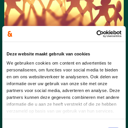
Deze website maakt gebruik van cookies
We gebruiken cookies om content en advertenties te
02/12/25
personaliseren, om functies voor social media te bieden
Meerjarenplan 2026-2031:
en om ons websiteverkeer te analyseren. Ook delen we
informatie over uw gebruik van onze site met onze
Wuustwezel zet in op een
partners voor social media, adverteren en analyse. Deze
sterke gemeenschap
partners kunnen deze gegevens combineren met andere
ondanks financiële
informatie die u aan ze heeft verstrekt of die ze hebben
uitdagingen.
verzameld op basis van uw gebruik van hun services.
“Een pittige oefening maar het
Toestemmingsselectie