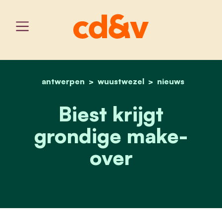
antwerpen
wuustwezel
home
biest krijgt grondige ma
nieuws
Biest krijgt
grondige make-
over