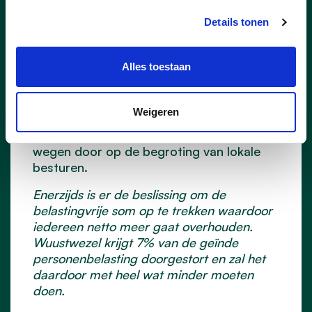
Wuustwezel maken tot wat het is.” Het
Details tonen
is met fierheid dat burgemeester
Wouters op de gemeenteraad van 1
december het meerjarenplan
Alles toestaan
voorstelde.
Alle gemeenten staan voor een zware
Weigeren
financiële oefening. De keuzes die de
federale en Vlaamse overheden maken
wegen door op de begroting van lokale
besturen.
Enerzijds is er de beslissing om de
belastingvrije som op te trekken waardoor
iedereen netto meer gaat overhouden.
Wuustwezel krijgt 7% van de geïnde
personenbelasting doorgestort en zal het
daardoor met heel wat minder moeten
doen.