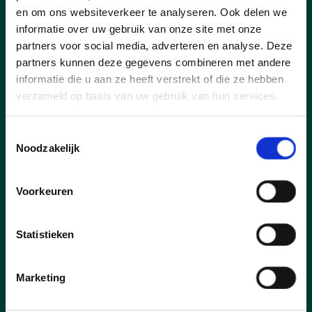
en om ons websiteverkeer te analyseren. Ook delen we
informatie over uw gebruik van onze site met onze
partners voor social media, adverteren en analyse. Deze
partners kunnen deze gegevens combineren met andere
informatie die u aan ze heeft verstrekt of die ze hebben
verzameld op basis van uw gebruik van hun services.
02/12/25
Toestemmingsselectie
Noodzakelijk
Meerjarenplan 2026-2031:
Wuustwezel zet in op een
sterke gemeenschap
Voorkeuren
ondanks financiële
uitdagingen.
Statistieken
“Een pittige oefening maar het
resultaat is op maat van Wuustwezel
Marketing
en deze beleidsploeg. We laten
niemand los en zetten in op zij die mee