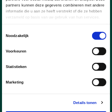
Alle gemeenten staan voor een zware
partners kunnen deze gegevens combineren met andere
financiële oefening. De keuzes die de
informatie die u aan ze heeft verstrekt of die ze hebben
federale en Vlaamse overheden maken
verzameld op basis van uw gebruik van hun services.
wegen door op de begroting van lokale
besturen.
Toestemmingsselectie
Enerzijds is er de beslissing om de
Noodzakelijk
belastingvrije som op te trekken waardoor
iedereen netto meer gaat overhouden.
Voorkeuren
Wuustwezel krijgt 7% van de geïnde
personenbelasting doorgestort en zal het
daardoor met heel wat minder moeten
Statistieken
doen.
Ook het stopzetten van de
Marketing
werkloosheidsuitkering voor langdurig
werklozen heeft lokaal financiële gevolgen.
Een aantal werklozen die niet aan werk
geraken, zal finaal recht hebben op een
Details tonen
leefloon. Van élk leefloon dat we uitkeren