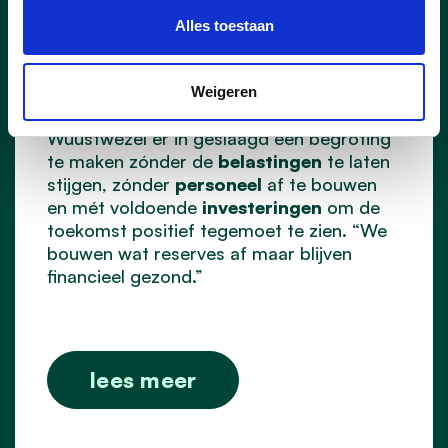
betaalt Wuustwezel 45%. We verwachten
Alles toestaan
daar toch een forse stijging in het aantal
dossiers en dus ook kosten.
Ondanks deze tegenvallers - die opgeteld
Weigeren
toch enkele miljoenen euro’s bedragen - is
Wuustwezel er in geslaagd een begroting
te maken zónder de
belastingen
te laten
stijgen, zónder
personeel
af te bouwen
en mét voldoende
investeringen
om de
toekomst positief tegemoet te zien. “We
bouwen wat reserves af maar blijven
financieel gezond.”
lees meer