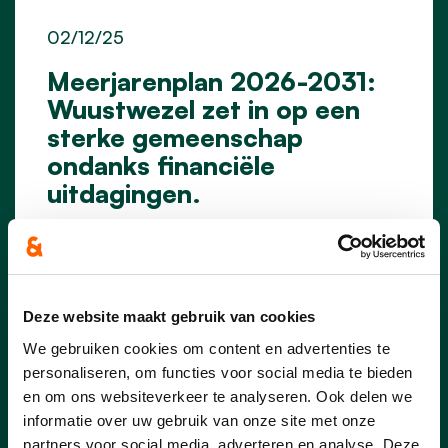
02/12/25
Meerjarenplan 2026-2031:
Wuustwezel zet in op een
sterke gemeenschap
ondanks financiële
uitdagingen.
“Een pittige oefening maar het
resultaat is op maat van Wuustwezel
en deze beleidsploeg. We laten
niemand los en zetten in op zij die mee
Deze website maakt gebruik van cookies
Wuustwezel maken tot wat het is.” Het
is met fierheid dat burgemeester
We gebruiken cookies om content en advertenties te
Wouters op de gemeenteraad van 1
personaliseren, om functies voor social media te bieden
december het meerjarenplan
en om ons websiteverkeer te analyseren. Ook delen we
voorstelde.
informatie over uw gebruik van onze site met onze
partners voor social media, adverteren en analyse. Deze