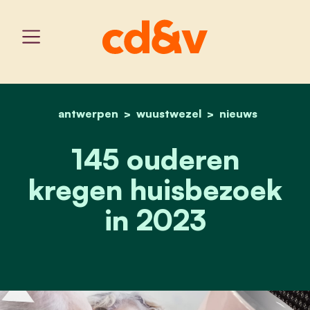
antwerpen
wuustwezel
home
145 ouderen kregen bez
nieuws
145 ouderen
kregen huisbezoek
in 2023