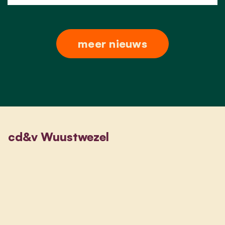
meer nieuws
cd&v Wuustwezel