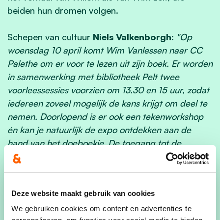
beiden hun dromen volgen.
Schepen van cultuur
Niels Valkenborgh:
"Op
woensdag 10 april komt Wim Vanlessen naar CC
Palethe om er voor te lezen uit zijn boek. Er worden
in samenwerking met bibliotheek Pelt twee
voorleessessies voorzien om 13.30 en 15 uur, zodat
iedereen zoveel mogelijk de kans krijgt om deel te
nemen. Doorlopend is er ook een tekenworkshop
én kan je natuurlijk de expo ontdekken aan de
hand van het doeboekje. De toegang tot de
voorleessessies is gratis, maar een ticket aankopen
is verplicht."
Deze website maakt gebruik van cookies
ees er snel bij, je plekje reserveren kan via
www.palethe.be/volg-je-dromen
We gebruiken cookies om content en advertenties te