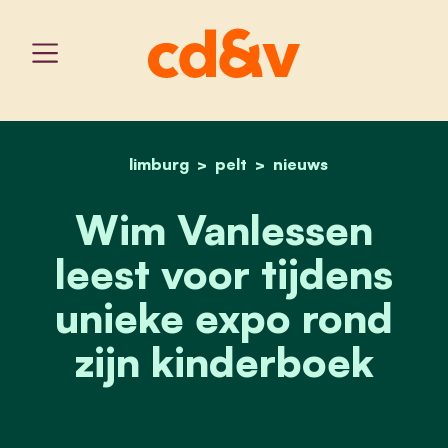
limburg
pelt
home
wim vanlessen leest voor
nieuws
Wim Vanlessen
leest voor tijdens
unieke expo rond
zijn kinderboek