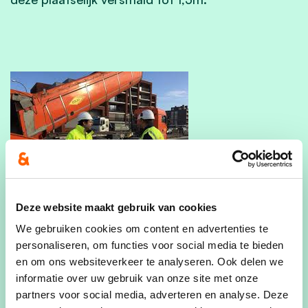
Deze website maakt gebruik van cookies
We gebruiken cookies om content en advertenties te
Belangrijk is dat hierdoor een veilige traject zal
personaliseren, om functies voor social media te bieden
en om ons websiteverkeer te analyseren. Ook delen we
komen voor de vele fietsers die de verbinding
informatie over uw gebruik van onze site met onze
maken tussen Zelem, Linkhout en Halen. Vooral
partners voor social media, adverteren en analyse. Deze
de kinderen die in Herk-De-Stad naar