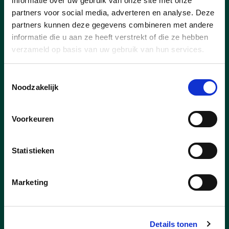
informatie over uw gebruik van onze site met onze
partners voor social media, adverteren en analyse. Deze
Nieuws
partners kunnen deze gegevens combineren met andere
informatie die u aan ze heeft verstrekt of die ze hebben
verzameld op basis van uw gebruik van hun services.
Toestemmingsselectie
Noodzakelijk
Voorkeuren
Statistieken
Marketing
23/07/26
Pelt scoort in Vlaamse top-
Details tonen