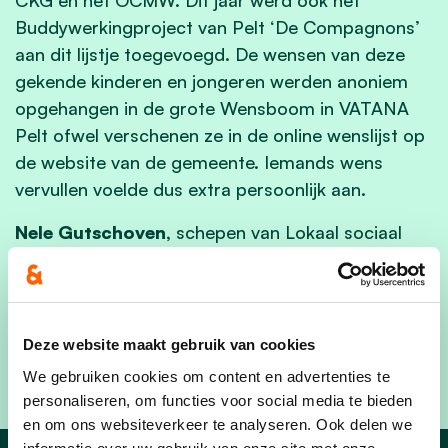
Buddywerkingproject van Pelt ‘De Compagnons’
aan dit lijstje toegevoegd. De wensen van deze
gekende kinderen en jongeren werden anoniem
opgehangen in de grote Wensboom in VATANA
Pelt ofwel verschenen ze in de online wenslijst op
de website van de gemeente. Iemands wens
vervullen voelde dus extra persoonlijk aan.
Nele Gutschoven,
schepen van Lokaal sociaal
beleid en armoede: "De wensboomactie is in het
bijzonder blij met de gulle stortingen van lokale
handelaars en werkgevers. Zonder de grote
solidariteit van honderden schenkers was deze
Deze website maakt gebruik van cookies
actie niet mogelijk geweest."
We gebruiken cookies om content en advertenties te
personaliseren, om functies voor social media te bieden
en om ons websiteverkeer te analyseren. Ook delen we