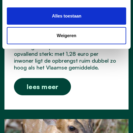
15 voor 11.11.11
Alles toestaan
Vorig jaar haalde Pelt 44 425 euro op
voor 11.11.11. Daarmee eindigt onze
gemeente op de vijftiende plaats in
Weigeren
Vlaanderen en op de derde plaats in
Limburg. Ook per inwoner scoort Pelt
opvallend sterk: met 1,28 euro per
inwoner ligt de opbrengst ruim dubbel zo
hoog als het Vlaamse gemiddelde.
lees meer