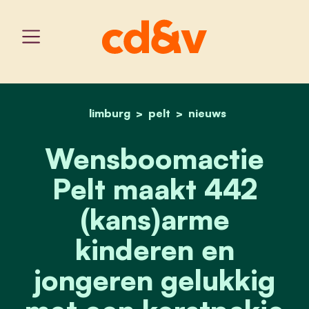
limburg
pelt
home
wensboomactie pelt maak
nieuws
Wensboomactie
Pelt maakt 442
(kans)arme
kinderen en
jongeren gelukkig