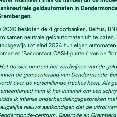
ankneutrale geldautomaten in Dendermonde
Grembergen.
n 2020 besloten de 4 grootbanken, Belfius, BN
m samen neutrale geldautomaten uit te baten
tapsgewijs tot eind 2024 hun eigen automaten in 
omen er ‘Bancontact CASH-punten’ van de firm
Het dossier omtrent het verdwijnen van de geld
innen de gemeenteraad van Dendermonde. Een
ordt over de verschillende fracties heen. Als g
emeenteraad nam ik het initiatief om een schrij
eidde ik intense onderhandelingsgespreken met
eugelijke nieuws aankondigen dat de uitrol va
endermonde-centrum, Baasrode en Grembergen