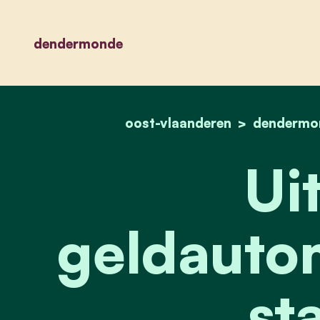
dendermonde
oost-vlaanderen
dendermo
Uit
geldauto
sta