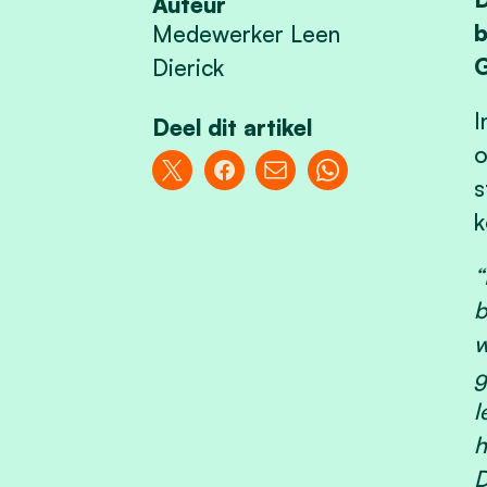
Auteur
b
Medewerker Leen
Dierick
I
Deel dit artikel
o
s
k
“
b
w
g
l
h
D