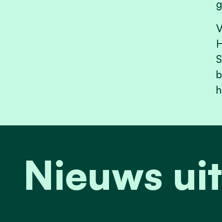
g
V
H
S
b
h
Nieuws ui