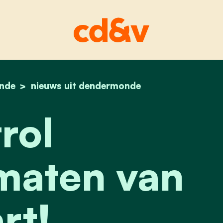
nde
home
uitrol geldautomaten van start!
nieuws uit dendermonde
rol
maten van
rt!