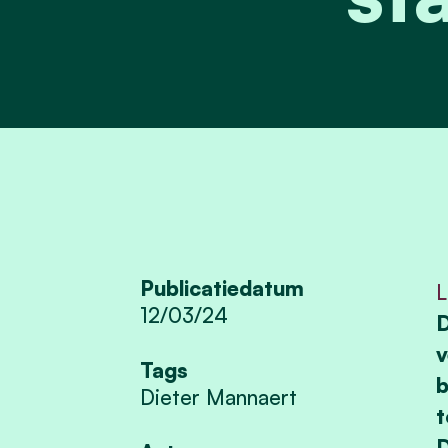
Publicatiedatum
L
12/03/24
D
v
Tags
b
Dieter Mannaert
t
D