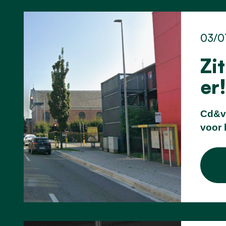
03/0
Zi
er!
Cd&v-
voor 