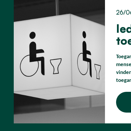
26/0
Ie
to
Toegan
mensen
vinden
toegan