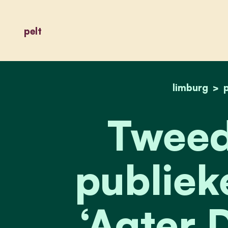
pelt
limburg
p
Tweed
publiek
‘Agter 