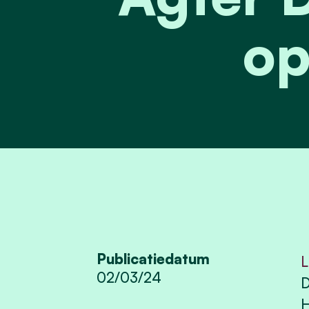
op
Publicatiedatum
L
02/03/24
D
H