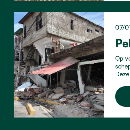
07/0
Pe
Op vo
schep
Deze 