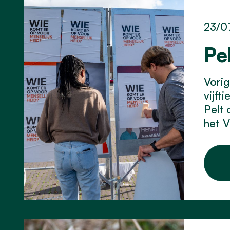
23/0
Pe
Vorig
vijft
Pelt 
het 