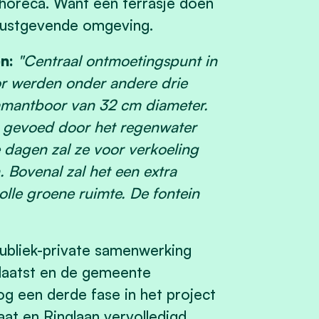
horeca. Want een terrasje doen
 rustgevende omgeving.
n:
"Centraal ontmoetingspunt in
or werden onder andere drie
mantboor van 32 cm diameter.
t gevoed door het regenwater
dagen zal ze voor verkoeling
 Bovenal zal het een extra
olle groene ruimte. De fontein
publiek-private samenwerking
plaatst en de gemeente
nog een derde fase in het project
at en Ringlaan vervolledigd