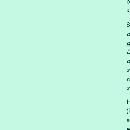
p
k
S
d
g
D
d
z
r
z
H
(
a
e