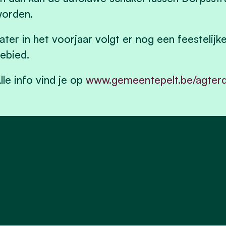
orden.
ater in het voorjaar volgt er nog een feestelijke
ebied.
lle info vind je op
www.gemeentepelt.be/agter