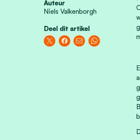
Auteur
O
Niels Valkenborgh
w
g
Deel dit artikel
m
E
a
g
g
B
b
D