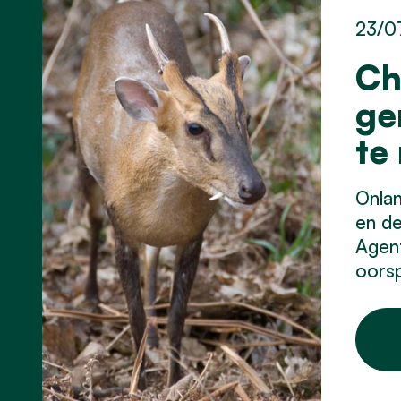
23/0
Ch
ge
te
Onla
en d
Agent
oorsp