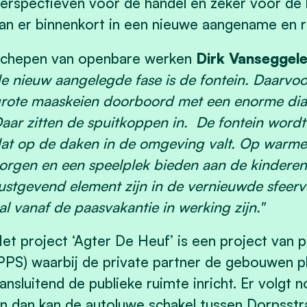
erspectieven voor de handel en zeker voor de 
an er binnenkort in een nieuwe aangename en
chepen van openbare werken
Dirk Vanseggele
e nieuw aangelegde fase is de fontein. Daarvo
rote maaskeien doorboord met een enorme dia
aar zitten de spuitkoppen in. De fontein word
at op de daken in de omgeving valt. Op warme 
orgen en een speelplek bieden aan de kinderen.
ustgevend element zijn in de vernieuwde sfeerv
al vanaf de paasvakantie in werking zijn."
et project ‘Agter De Heuf’ is een project van 
PPS) waarbij de private partner de gebouwen 
ansluitend de publieke ruimte inricht. Er volgt 
n dan kan de autoluwe schakel tussen Dorpsstra