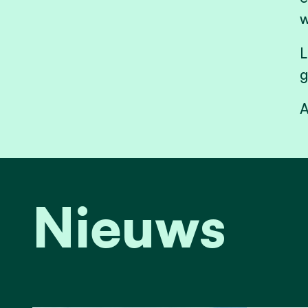
w
L
g
A
Nieuws