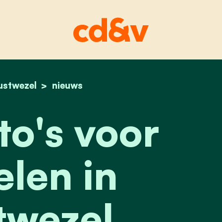
ustwezel
home
twee auto's voor autodelen in wuustwezel
nieuws
o's voor
len in
wezel