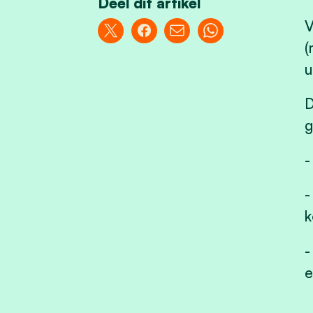
Deel dit artikel
V
(
u
D
g
-
-
k
-
e