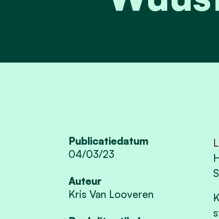
Publicatiedatum
L
04/03/23
H
S
Auteur
Kris Van Looveren
K
s