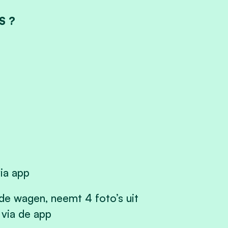
S ?
ia app
e wagen, neemt 4 foto’s uit
 via de app