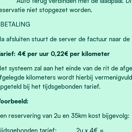
 Auto terug verbinden met de laadpaal. Dit 
eservatie niet stopgezet worden.
 BETALING
a afsluiten stuurt de server de factuur naar de 
arief: 4€ per uur 0,22€ per kilometer
et systeem zal aan het einde van de rit de afge
fgelegde kilometers wordt hierbij vermenigvuld
pgeteld bij het tijdsgebonden tarief.
oorbeeld:
en reservering van 2u en 35km kost bijgevolg:
Tijdsgebonden tarief: 2u x 4€ =