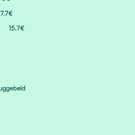
7.7€
5.7€
ruggebeld