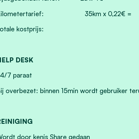
Kilometertarief: 35km x 0,22€ = 
Totale kostprijs: 1
HELP DESK
4/7 paraat
ij overbezet: binnen 15min wordt gebruiker te
REINIGING
ordt door kenis Share gedaan