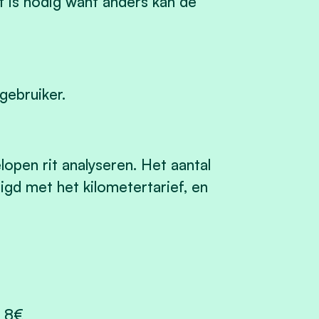
is nodig want anders kan de
gebruiker.
lopen rit analyseren. Het aantal
igd met het kilometertarief, en
 8€