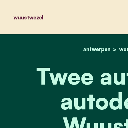
wuustwezel
antwerpen
wu
Twee aut
autode
Wuust