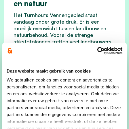
en natuur
Het Turnhouts Vennengebied staat
vandaag onder grote druk. Er is een
moeilijk evenwicht tussen landbouw en
natuurbehoud. Vooral de strenge
stikstofplannen treffen veel landbouwers
in Turnhout.
Veel boeren kunnen zich niet verder
ontwikkelen en leven in onzekerheid over
Deze website maakt gebruik van cookies
hun toekomst. Ze voelen zich benadeeld
door de gebiedsgerichte maatregelen en
We gebruiken cookies om content en advertenties te
missen een duidelijk plan op lange termijn.
personaliseren, om functies voor social media te bieden
en om ons websiteverkeer te analyseren. Ook delen we
informatie over uw gebruik van onze site met onze
lees meer
partners voor social media, adverteren en analyse. Deze
partners kunnen deze gegevens combineren met andere
informatie die u aan ze heeft verstrekt of die ze hebben
verzameld op basis van uw gebruik van hun services.