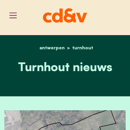
antwerpen
home
turnhout nieuws
turnhout
Turnhout nieuws