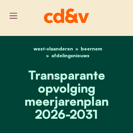
west-vlaanderen
home
transparante opvolging 
beernem
afdelingsnieuws
Transparante
opvolging
meerjarenplan
2026-2031