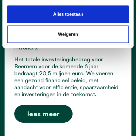
Steeds meer bevoegdheden worden op
Alles toestaan
de gemeentes afgeschoven, zonder
hiervoor bijkomende middelen te voorzien.
Toch slagen we er in om een uitstekende
Weigeren
dienstverlening aan te bieden aan de
inwoners.
Het totale investeringsbedrag voor
Beernem voor de komende 6 jaar
bedraagt 20,5 miljoen euro. We voeren
een gezond financieel beleid, met
aandacht voor efficiëntie, spaarzaamheid
en investeringen in de toekomst.
lees meer