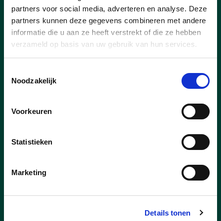
partners voor social media, adverteren en analyse. Deze
partners kunnen deze gegevens combineren met andere
informatie die u aan ze heeft verstrekt of die ze hebben
verzameld op basis van uw gebruik van hun services.
Toestemmingsselectie
Noodzakelijk
Voorkeuren
Statistieken
19/12/25
Marketing
Ons toekomstplan voor
Beernem is klaar! Bekijk
onze acties voor de
Details tonen
komende 6 jaar!