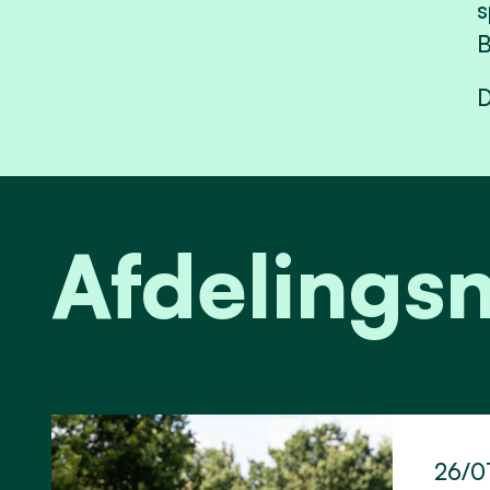
s
B
D
Afdelings
26/0