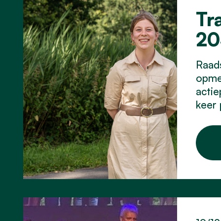
Tr
20
Raad
opmer
actie
keer 