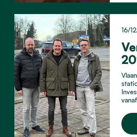
16/12
Ve
20
Vlaan
stati
Inves
vana