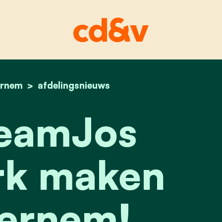
ernem
home
met #teamjos hard werk maken van beernem!
afdelingsnieuws
eamJos
rk maken
ernem!