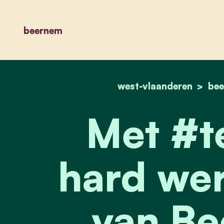
beernem
west-vlaanderen
be
Met #t
hard we
van Be