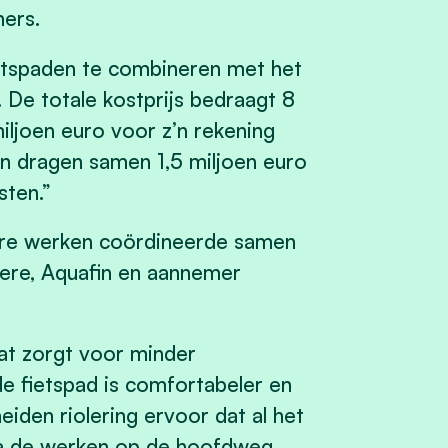
ners.
etspaden te combineren met het
 De totale kostprijs bedraagt 8
ljoen euro voor z’n rekening
n dragen samen 1,5 miljoen euro
osten.”
are werken coördineerde samen
eere, Aquafin en aannemer
wat zorgt voor minder
e fietspad is comfortabeler en
eiden riolering ervoor dat al het
Na de werken op de hoofdweg,