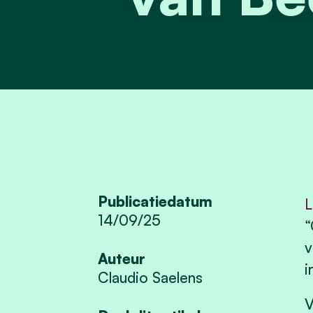
Publicatiedatum
L
14/09/25
“
v
Auteur
i
Claudio Saelens
V