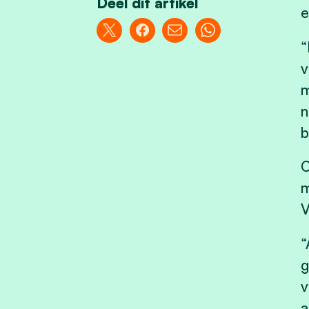
Deel dit artikel
e
“
v
m
n
b
C
m
V
“
g
v
a