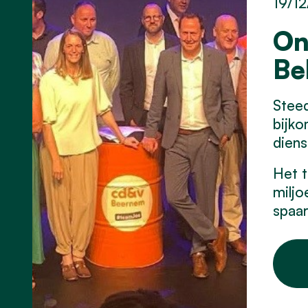
19/12
On
Be
Stee
bijko
diens
Het t
miljo
spaar