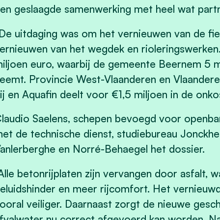
en geslaagde samenwerking met heel wat part
De uitdaging was om het vernieuwen van de fi
ernieuwen van het wegdek en rioleringswerken.
iljoen euro, waarbij de gemeente Beernem 5 mi
eemt. Provincie West-Vlaanderen en Vlaandere
ij en Aquafin deelt voor €1,5 miljoen in de onk
laudio Saelens, schepen bevoegd voor openb
et de technische dienst, studiebureau Jonckh
anlerberghe en Norré-Behaegel het dossier.
Alle betonrijplaten zijn vervangen door asfalt, 
eluidshinder en meer rijcomfort. Het vernieuwd
ooral veiliger. Daarnaast zorgt de nieuwe gesch
fvalwater nu correct afgevoerd kan worden. 