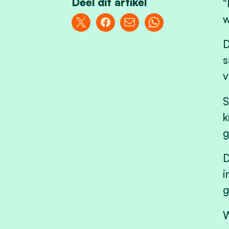
Deel dit artikel
"
w
D
s
v
S
k
g
D
i
g
W