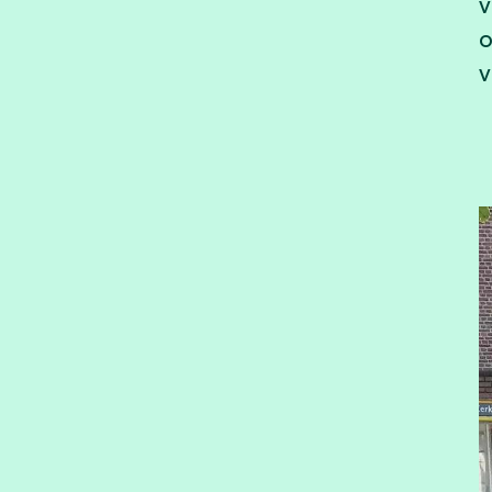
v
o
v