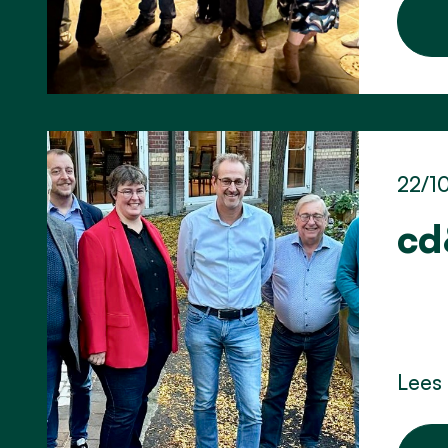
22/1
cd
Lees 