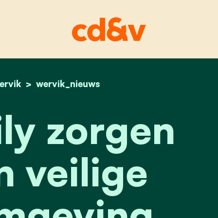
ervik
home
tom en lily zorgen voor een veilige schoolomg
wervik_nieuws
ly zorgen
 veilige
mgeving