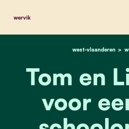
wervik
west-vlaanderen
w
Tom en Li
voor een
schoolo