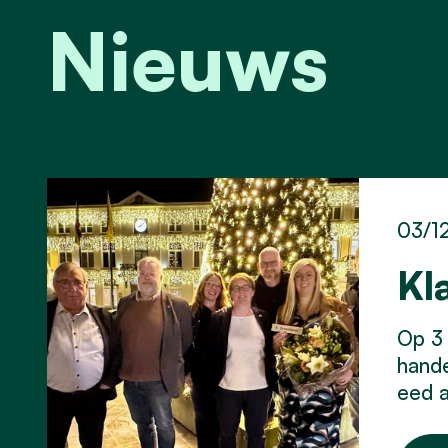
Nieuws
03/1
Kl
Op 3
hande
eed a