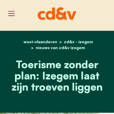
west-vlaanderen
home
toerisme zonder plan: ize
cd&v - izegem
nieuws van cd&v izegem
Toerisme zonder
plan: Izegem laat
zijn troeven liggen