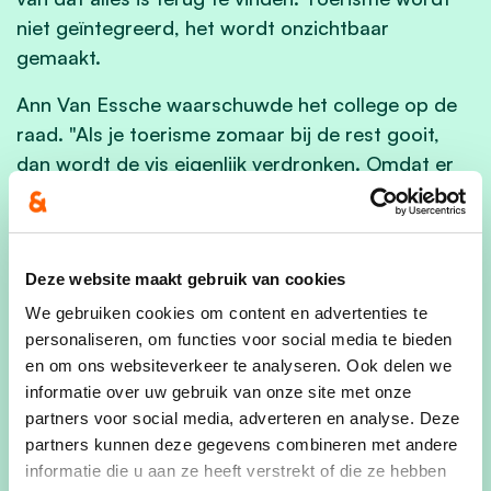
niet geïntegreerd, het wordt onzichtbaar
gemaakt.
Ann Van Essche waarschuwde het college op de
raad. "Als je toerisme zomaar bij de rest gooit,
dan wordt de vis eigenlijk verdronken. Omdat er
niemand meer specifiek de kar trekt. Haar
afsluitende vraag liet weinig ruimte voor twijfel.
Als het college toerisme écht belangrijk vindt, zou
Deze website maakt gebruik van cookies
zo'n actieplan en een samenhangend verhaal geen
probleem mogen zijn.
We gebruiken cookies om content en advertenties te
personaliseren, om functies voor social media te bieden
Het voorstel werd weggestemd met 14 stemmen
en om ons websiteverkeer te analyseren. Ook delen we
voor en 15 tegen.
informatie over uw gebruik van onze site met onze
partners voor social media, adverteren en analyse. Deze
De troeven liggen er nog
partners kunnen deze gegevens combineren met andere
informatie die u aan ze heeft verstrekt of die ze hebben
Izegem heeft wel degelijk troeven. De parken en