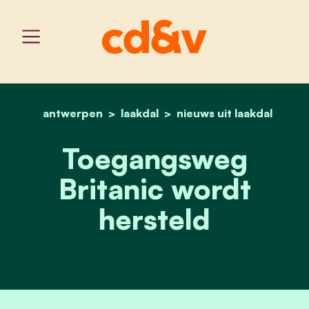
antwerpen
laakdal
home
toegangsweg britanic wo
nieuws uit laakdal
Toegangsweg
Britanic wordt
hersteld