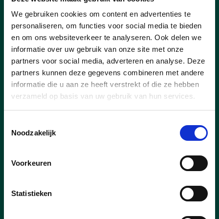
We gebruiken cookies om content en advertenties te
Nieuwe concessionaris voor
personaliseren, om functies voor social media te bieden
Capellebeemden
en om ons websiteverkeer te analyseren. Ook delen we
informatie over uw gebruik van onze site met onze
Goed nieuws voor de inwoners van Klein-
partners voor social media, adverteren en analyse. Deze
Vorst en bij uitbreiding voor heel Laakdal.
partners kunnen deze gegevens combineren met andere
Er is een nieuwe uitbater voor
informatie die u aan ze heeft verstrekt of die ze hebben
ontmoetingscentrum Capellebeemden
verzameld op basis van uw gebruik van hun services.
gevonden. Kandidaat Well’Air Dynamics
BV, de onderneming achter onder andere
T’s DanceXplosion wordt door het College
Toestemmingsselectie
van Burgemeester en Schepenen
Noodzakelijk
aangesteld als nieuwe concessionaris.
Voorkeuren
lees meer
Statistieken
CHIEL PEETERS
GERDA BROECKX
HANNE LINTERMANS
NIELS VERMEULEN