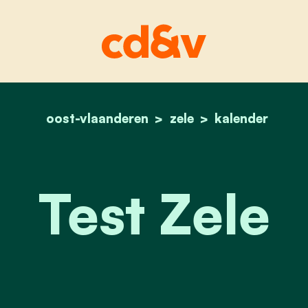
oost-vlaanderen
home
zele
test zele
kalender
Test Zele