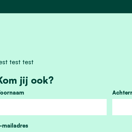
est test test
Kom jij ook?
oornaam
Achter
-mailadres