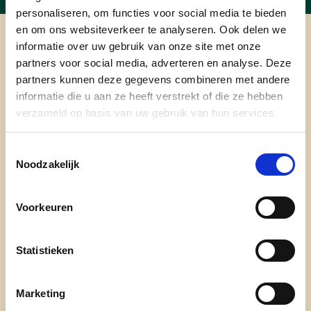
personaliseren, om functies voor social media te bieden
en om ons websiteverkeer te analyseren. Ook delen we
informatie over uw gebruik van onze site met onze
cd&v Zele
partners voor social media, adverteren en analyse. Deze
partners kunnen deze gegevens combineren met andere
informatie die u aan ze heeft verstrekt of die ze hebben
verzameld op basis van uw gebruik van hun services.
Nieuwsbrief
Toestemmingsselectie
Noodzakelijk
Blijf op de hoogte van de werking van cd&v Zele. Schrijf
je in en ontvang onze regelmatige nieuwsbrief.
Voorkeuren
E-mailadres
Statistieken
Postcode
Marketing
Ja, ik aanvaard de
privacyvoorwaarden
.