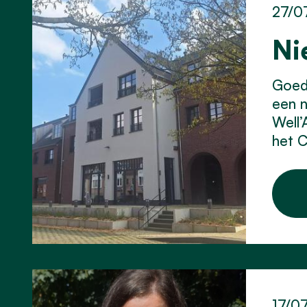
27/0
Ni
Goed 
een 
Well’
het C
17/0