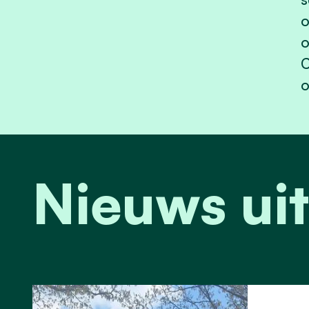
o
o
C
o
Nieuws uit