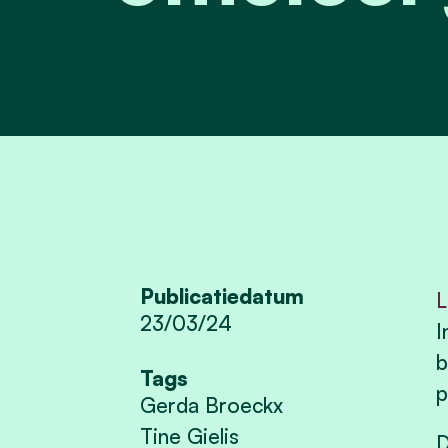
Publicatiedatum
L
23/03/24
I
b
Tags
p
Gerda Broeckx
Tine Gielis
D