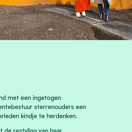
end met een ingetogen
entebestuur sterrenouders een
rleden kindje te herdenken.
t de restyling van haar