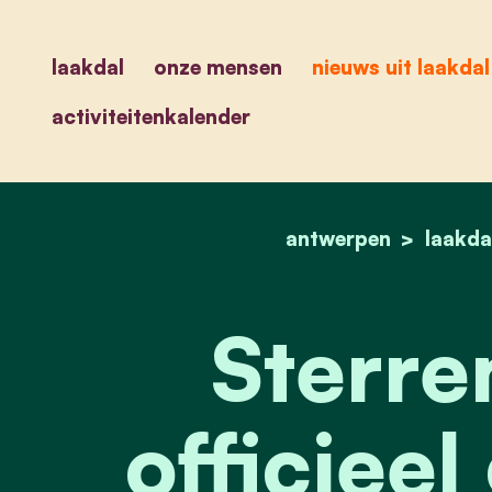
laakdal
onze mensen
nieuws uit laakdal
activiteitenkalender
antwerpen
laakda
Sterre
officiee