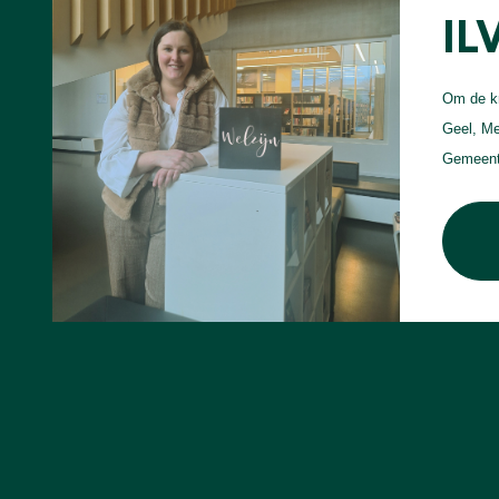
IL
Om de kr
Geel, Me
Gemeente