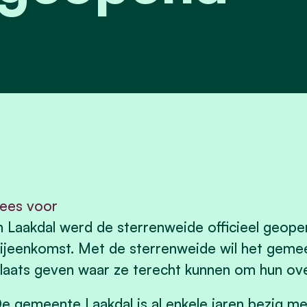
ees voor
n Laakdal werd de sterrenweide officieel geop
ijeenkomst. Met de sterrenweide wil het geme
laats geven waar ze terecht kunnen om hun ove
e gemeente Laakdal is al enkele jaren bezig me