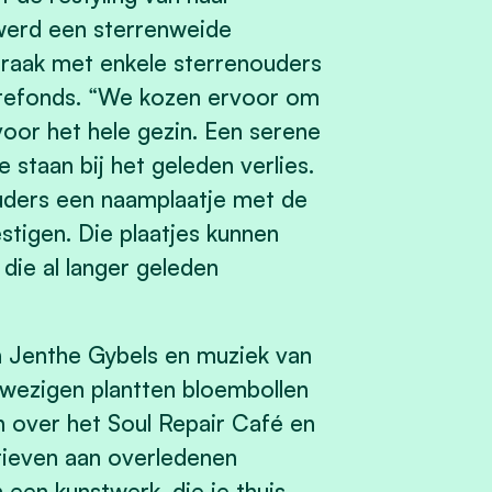
 werd een sterrenweide
raak met enkele sterrenouders
rrefonds. “We kozen ervoor om
 voor het hele gezin. Een serene
e staan bij het geleden verlies.
ders een naamplaatje met de
tigen. Die plaatjes kunnen
die al langer geleden
 Jenthe Gybels en muziek van
wezigen plantten bloembollen
 over het Soul Repair Café en
rieven aan overledenen
 een kunstwerk, die je thuis