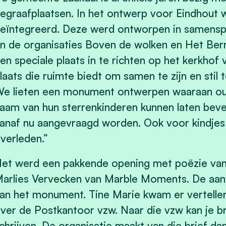
egraafplaatsen. In het ontwerp voor Eindhout
eïntegreerd. Deze werd ontworpen in samensp
n de organisaties Boven de wolken en Het Be
en speciale plaats in te richten op het kerkhof
laats die ruimte biedt om samen te zijn en stil t
e lieten een monument ontwerpen waaraan ou
aam van hun sterrenkinderen kunnen laten beves
anaf nu aangevraagd worden. Ook voor kindjes 
verleden.”
et werd een pakkende opening met poëzie van
arlies Vervecken van Marble Moments. De aan
an het monument. Tine Marie kwam er vertellen
ver de Postkantoor vzw. Naar die vzw kan je b
chrijven. De organisatie maakt van die brief dan