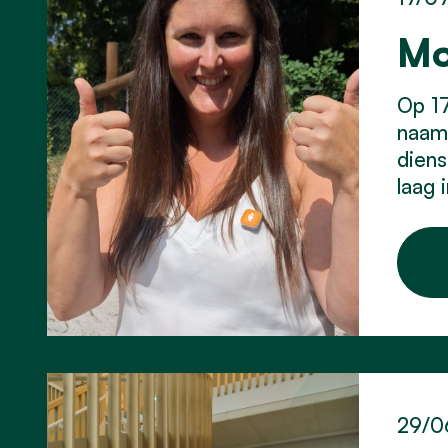
Mo
Op 17
naam 
diens
laag 
29/0