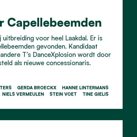
or Capellebeemden
uitbreiding voor heel Laakdal. Er is
ellebeemden gevonden. Kandidaat
 andere T’s DanceXplosion wordt door
eld als nieuwe concessionaris.
ETERS
GERDA BROECKX
HANNE LINTERMANS
NIELS VERMEULEN
STEIN VOET
TINE GIELIS