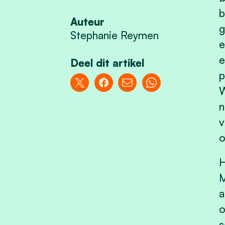
b
Auteur
g
Stephanie Reymen
e
e
Deel dit artikel
p
W
n
v
o
H
M
a
o
s