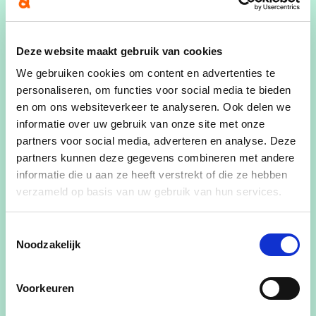
Ensor in het hart
draagt.
Bart Tommelein,
Deze website maakt gebruik van cookies
burgemeester
We gebruiken cookies om content en advertenties te
personaliseren, om functies voor social media te bieden
en om ons websiteverkeer te analyseren. Ook delen we
informatie over uw gebruik van onze site met onze
Geboren en getogen Oostendenaar
partners voor social media, adverteren en analyse. Deze
partners kunnen deze gegevens combineren met andere
Baron James Sidney Edouard Ensor, geboren op
informatie die u aan ze heeft verstrekt of die ze hebben
13 april 1860 in Oostende, was een invloedrijke en
verzameld op basis van uw gebruik van hun services.
veelzijdige Belgische kunstenaar. Hij wordt
beschouwd als een pionier van het symbolisme en
Toestemmingsselectie
Noodzakelijk
het expressionisme in de moderne kunst. James
Ensors werk kenmerkt zich door een unieke mix
van satire, symboliek en donkere humor. Hij
Voorkeuren
gebruikte vaak carnavalstaferelen, maskers en