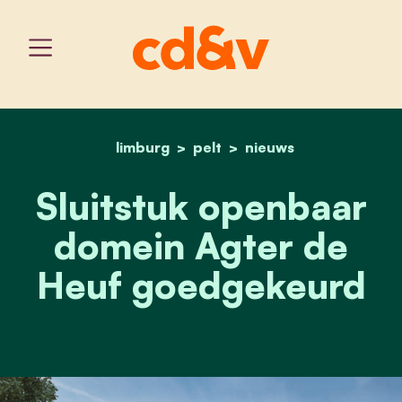
limburg
pelt
home
sluitstuk openbaar dome
nieuws
Sluitstuk openbaar
domein Agter de
Heuf goedgekeurd