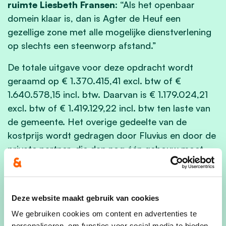
ruimte Liesbeth Fransen
: “Als het openbaar
domein klaar is, dan is Agter de Heuf een
gezellige zone met alle mogelijke dienstverlening
op slechts een steenworp afstand.”
De totale uitgave voor deze opdracht wordt
geraamd op € 1.370.415,41 excl. btw of €
1.640.578,15 incl. btw. Daarvan is € 1.179.024,21
excl. btw of € 1.419.129,22 incl. btw ten laste van
de gemeente. Het overige gedeelte van de
kostprijs wordt gedragen door Fluvius en door de
private partner, die dan nog één gebouw moet
realiseren naast De Open Poort.
Nu volgt de aanbestedingsprocedure. Onder
voorwaarde van een vlotte gunning, is de
Deze website maakt gebruik van cookies
verwachting dat de werken in het najaar starten.
We gebruiken cookies om content en advertenties te
personaliseren, om functies voor social media te bieden