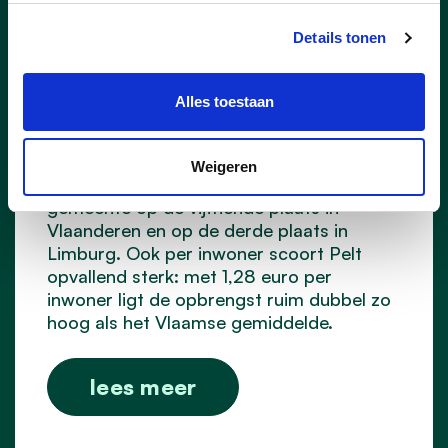
Details tonen
23/07/26
Pelt scoort in Vlaamse top-
Alles toestaan
15 voor 11.11.11
Vorig jaar haalde Pelt 44 425 euro op
Weigeren
voor 11.11.11. Daarmee eindigt onze
gemeente op de vijftiende plaats in
Vlaanderen en op de derde plaats in
Limburg. Ook per inwoner scoort Pelt
opvallend sterk: met 1,28 euro per
inwoner ligt de opbrengst ruim dubbel zo
hoog als het Vlaamse gemiddelde.
lees meer