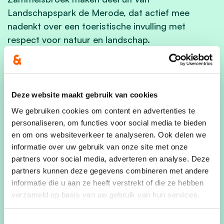
Landschapspark de Merode, dat actief mee
nadenkt over een toeristische invulling met
respect voor natuur en landschap.
Binnen het Sigmaplan werd in Blaardonk in
Laakdal een opvallende uitkijktoren gebouwd in
de vorm van een nest. De toren biedt een
Deze website maakt gebruik van cookies
panoramisch uitzicht over de vallei en is via een
We gebruiken cookies om content en advertenties te
knuppelpad te bereiken. De locatie sluit aan op
personaliseren, om functies voor social media te bieden
bestaande wandelroutes van Landschapspark de
en om ons websiteverkeer te analyseren. Ook delen we
Merode en de valleiroute van het partnerschap
informatie over uw gebruik van onze site met onze
Grote Nete.
partners voor social media, adverteren en analyse. Deze
partners kunnen deze gegevens combineren met andere
Schepen van Cultuur Gerda Broeckx is bijzonder
informatie die u aan ze heeft verstrekt of die ze hebben
enthousiast over deze nieuwe toeristische troef in
verzameld op basis van uw gebruik van hun services.
Blaardonk: “Deze uitkijktoren is een echte
meerwaarde voor onze gemeente. We willen van
Toestemmingsselectie