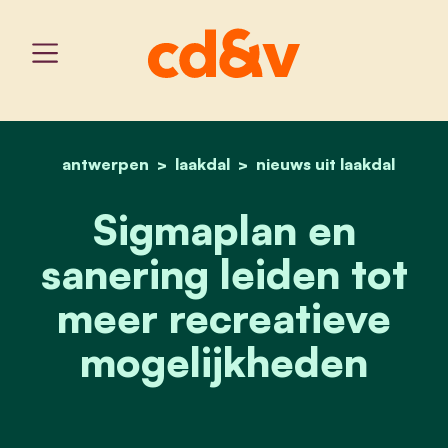
antwerpen
laakdal
home
sigmaplan en sanering le
nieuws uit laakdal
Sigmaplan en
sanering leiden tot
meer recreatieve
mogelijkheden