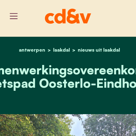
antwerpen
laakdal
home
samenwerkingsovereenko
nieuws uit laakdal
menwerkingsovereenko
etspad Oosterlo-Eindh