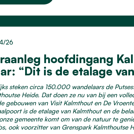
4/26
raanleg hoofdingang Kal
aar: “Dit is de etalage v
ijks steken circa 150.000 wandelaars de Putse
houtse Heide. Dat doen ze nu van bij een voll
e gebouwen van Visit Kalmthout en De Vroente
alpoort is de etalage van Kalmthout en de bela
onze gemeente komt om van de natuur te genie
s, ook voorzitter van Grenspark Kalmthoutse H