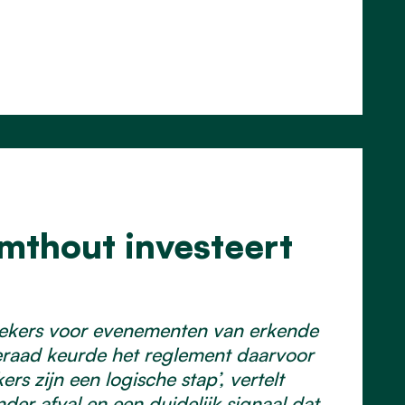
lmthout investeert
 bekers voor evenementen van erkende
eraad keurde het reglement daarvoor
 zijn een logische stap’, vertelt
er afval en een duidelijk signaal dat