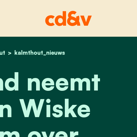
ut
home
robotland neemt suske en wiske museum over
kalmthout_nieuws
nd neemt
n Wiske
m over