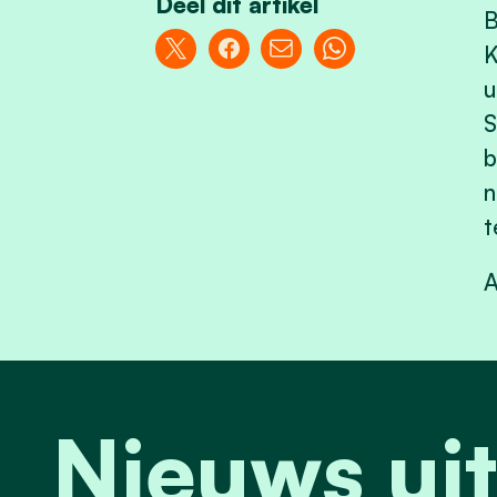
Deel dit artikel
B
K
u
S
b
n
t
A
Nieuws ui