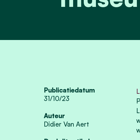
Publicatiedatum
L
31/10/23
P
L
Auteur
w
Didier Van Aert
w