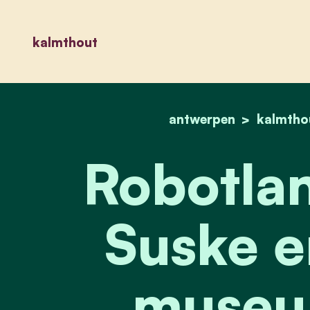
kalmthout
antwerpen
kalmtho
Robotla
Suske e
museu