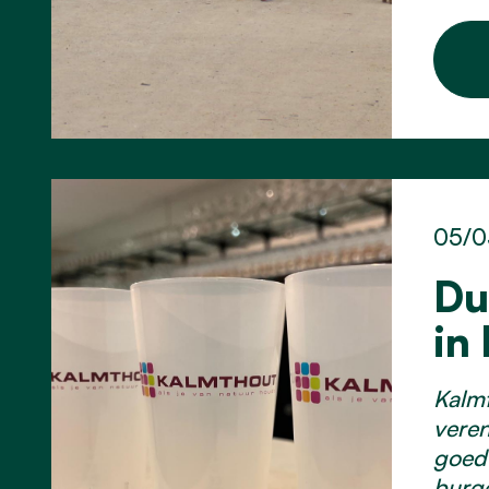
05/0
Du
in
Kalmt
veren
goed 
burge