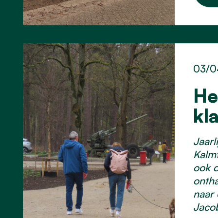
03/0
He
kl
Jaarl
Kalmt
ook d
ontha
naar 
Jacob