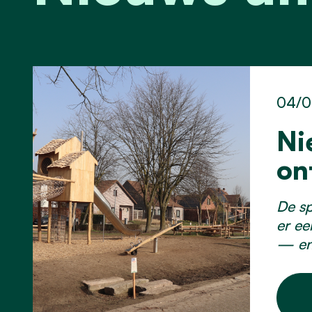
04/0
Ni
on
De sp
er ee
— en