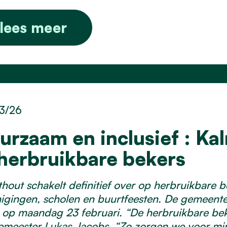
lees meer
3/26
urzaam en inclusief : Ka
 herbruikbare bekers
hout schakelt definitief over op herbruikbare
igingen, scholen en buurtfeesten. De gemeent
op maandag 23 februari. “De herbruikbare bekers
meester Lukas Jacobs. “Zo zorgen we voor mind