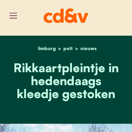
limburg
pelt
home
rikkaartpleintje in hede
nieuws
Rikkaartpleintje in
hedendaags
kleedje gestoken