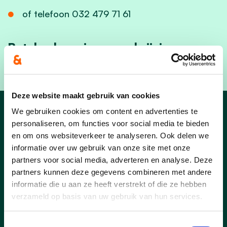
of telefoon 032 479 71 61
Betalen kan via overschrijving op:
BE43 7512 0131 9601
Deze website maakt gebruik van cookies
We gebruiken cookies om content en advertenties te
Nieuws Diepenbeek
personaliseren, om functies voor social media te bieden
en om ons websiteverkeer te analyseren. Ook delen we
informatie over uw gebruik van onze site met onze
partners voor social media, adverteren en analyse. Deze
partners kunnen deze gegevens combineren met andere
informatie die u aan ze heeft verstrekt of die ze hebben
verzameld op basis van uw gebruik van hun services.
Toestemmingsselectie