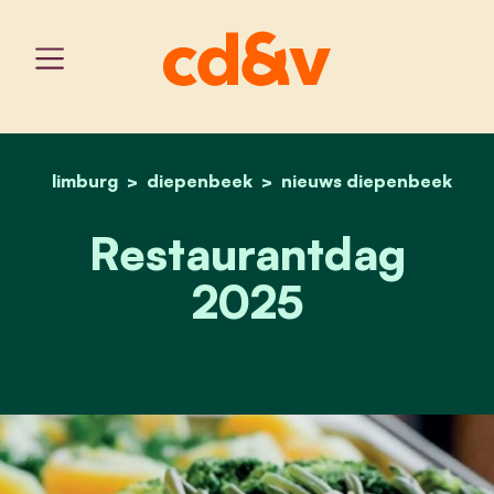
limburg
diepenbeek
home
restaurantdag 2025
nieuws diepenbeek
Restaurantdag
2025