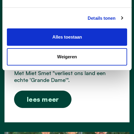
Details tonen
Alles toestaan
19/12/24
Minister van Staat Miet
Weigeren
Smet overleden
Met Miet Smet "verliest ons land een
echte 'Grande Dame'".
lees meer