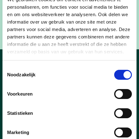
personaliseren, om functies voor social media te bieden
2025, zoals in de planning voorzien.”
en om ons websiteverkeer te analyseren. Ook delen we
Copyright afbeelding: Agentschap Wegen en
informatie over uw gebruik van onze site met onze
partners voor social media, adverteren en analyse. Deze
Verkeer
partners kunnen deze gegevens combineren met andere
informatie die u aan ze heeft verstrekt of die ze hebben
verzameld op basis van uw gebruik van hun services.
Nieuws
Toestemmingsselectie
Noodzakelijk
Voorkeuren
Statistieken
Marketing