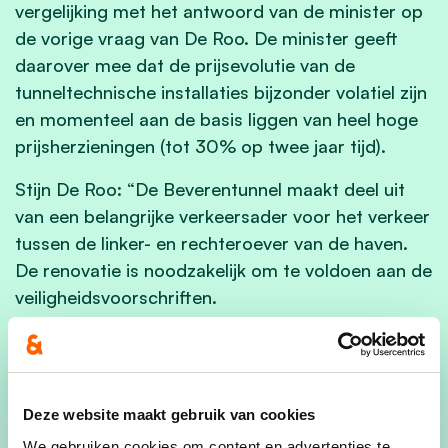
vergelijking met het antwoord van de minister op
de vorige vraag van De Roo. De minister geeft
daarover mee dat de prijsevolutie van de
tunneltechnische installaties bijzonder volatiel zijn
en momenteel aan de basis liggen van heel hoge
prijsherzieningen (tot 30% op twee jaar tijd).
Stijn De Roo: “De Beverentunnel maakt deel uit
van een belangrijke verkeersader voor het verkeer
tussen de linker- en rechteroever van de haven.
De renovatie is noodzakelijk om te voldoen aan de
veiligheidsvoorschriften.
De stijging van de prijzen zorgen ervoor dat het
budget aanzienlijk hoger is. Het is alvast positief
dat het nodige extra budget voorzien wordt.
Deze website maakt gebruik van cookies
Hopelijk verlopen de werkzaamheden vlot en
kunnen de werken afgerond worden in augustus
We gebruiken cookies om content en advertenties te