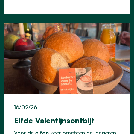
16/02/26
Elfde Valentijnsontbijt
Voor de
elfde
keer brachten de jongeren