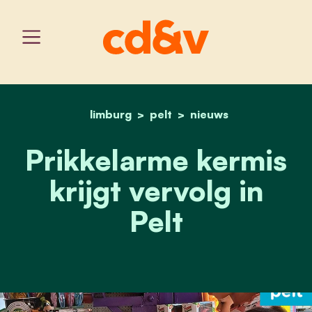
limburg
pelt
home
prikkelarme kermis krijgt 
nieuws
Prikkelarme kermis
krijgt vervolg in
Pelt