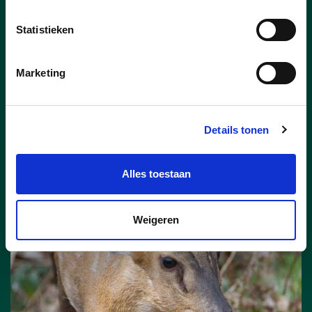
Vorig jaar haalde Pelt 44 425 euro op
voor 11.11.11. Daarmee eindigt onze
Statistieken
gemeente op de vijftiende plaats in
Vlaanderen en op de derde plaats in
Limburg. Ook per inwoner scoort Pelt
Marketing
opvallend sterk: met 1,28 euro per
inwoner ligt de opbrengst ruim dubbel zo
hoog als het Vlaamse gemiddelde.
Details tonen
lees meer
Alles toestaan
Weigeren