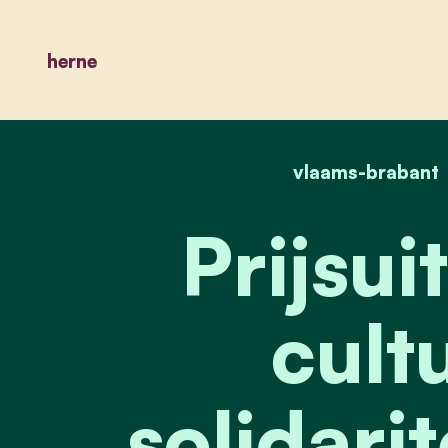
herne
vlaams-brabant
Prijsui
cult
solidarit