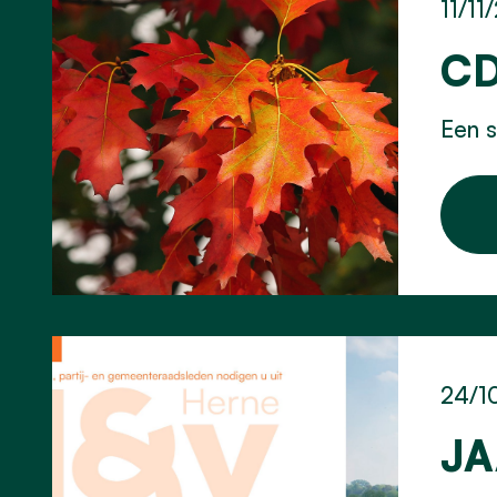
11/11
CD
Een s
24/1
JA