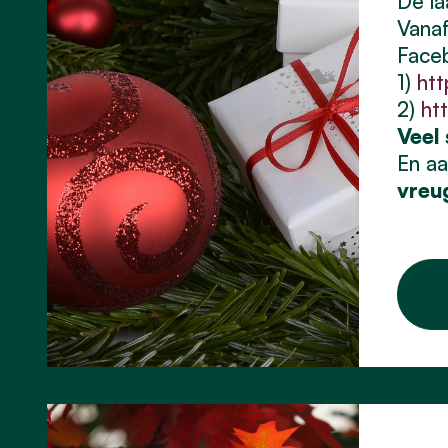
De la
Vanaf
Face
1)
ht
2)
ht
Veel
En a
vreug