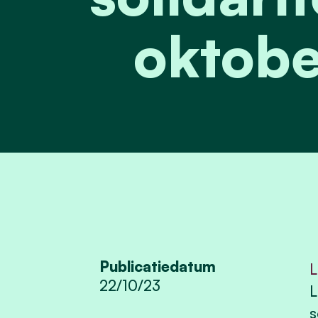
oktobe
Publicatiedatum
L
22/10/23
L
s