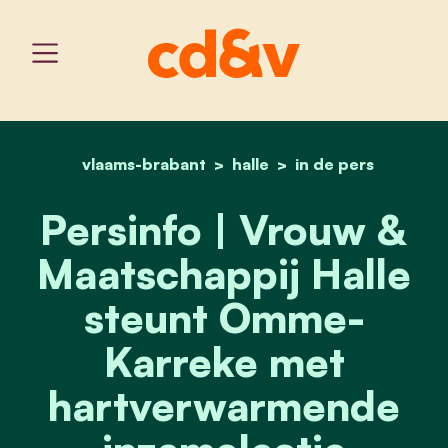
vlaams-brabant
home
halle
persinfo | vrouw & maat
in de pers
Persinfo | Vrouw &
Maatschappij Halle
steunt Omme-
Karreke met
hartverwarmende