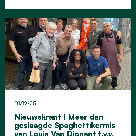
01/12/25
Nieuwskrant | Meer dan
geslaagde Spaghettikermis
van Louis Van Dionant t.v.v.