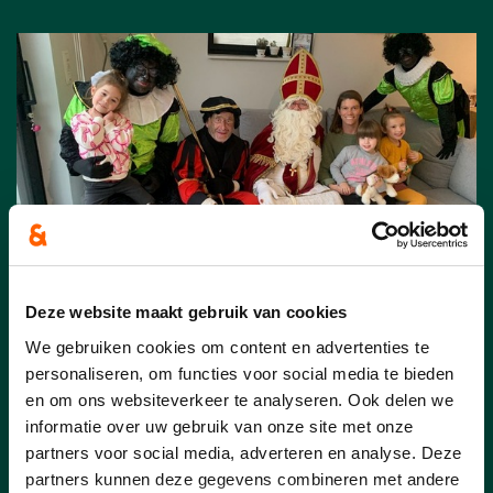
Deze website maakt gebruik van cookies
07/12/25
We gebruiken cookies om content en advertenties te
personaliseren, om functies voor social media te bieden
Editiepajot | CD&V Halle
en om ons websiteverkeer te analyseren. Ook delen we
stuurde Sinterklaas en zijn
informatie over uw gebruik van onze site met onze
Pieten op pad in Groot-Halle
partners voor social media, adverteren en analyse. Deze
partners kunnen deze gegevens combineren met andere