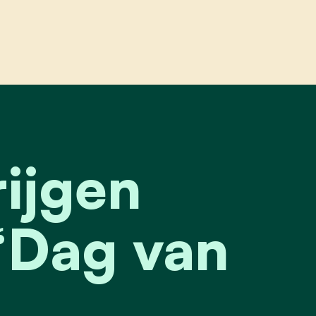
n feestbudget tijdens ‘dag van de buren’
rijgen
 ‘Dag van