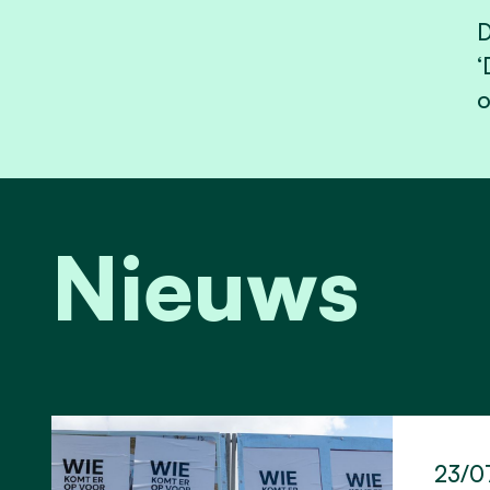
D
‘
o
Nieuws
23/0