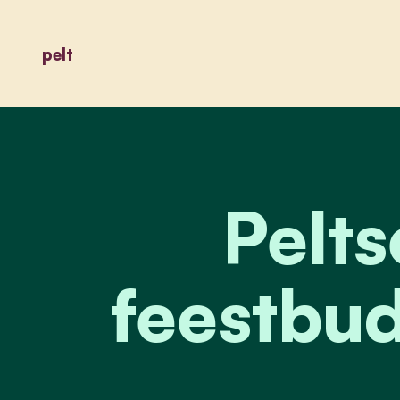
pelt
Pelts
feestbud