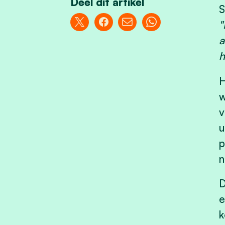
Deel dit artikel
S
"
a
h
H
w
v
u
p
n
D
e
k