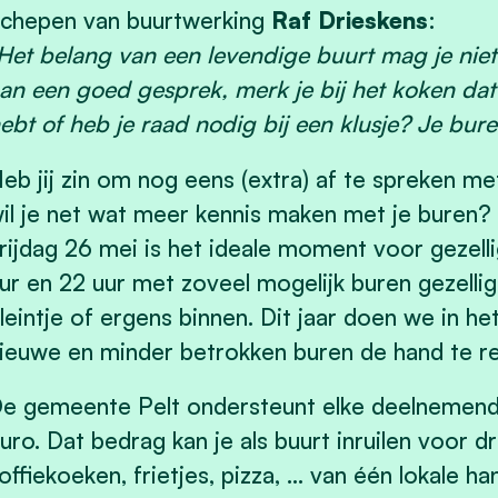
chepen van buurtwerking
Raf Drieskens
:
Het belang van een levendige buurt mag je nie
an een goed gesprek, merk je bij het koken da
ebt of heb je raad nodig bij een klusje? Je buren
eb jij zin om nog eens (extra) af te spreken m
il je net wat meer kennis maken met je buren?
rijdag 26 mei is het ideale moment voor gezell
ur en 22 uur met zoveel mogelijk buren gezelli
leintje of ergens binnen. Dit jaar doen we in h
ieuwe en minder betrokken buren de hand te re
e gemeente Pelt ondersteunt elke deelnemend
uro. Dat bedrag kan je als buurt inruilen voor drank
offiekoeken, frietjes, pizza, … van één lokale ha