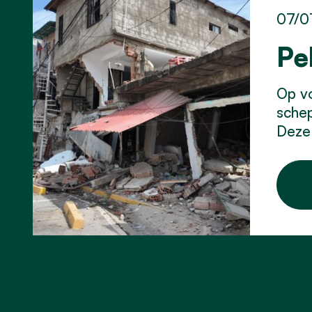
07/0
Pe
Op vo
schep
Deze 