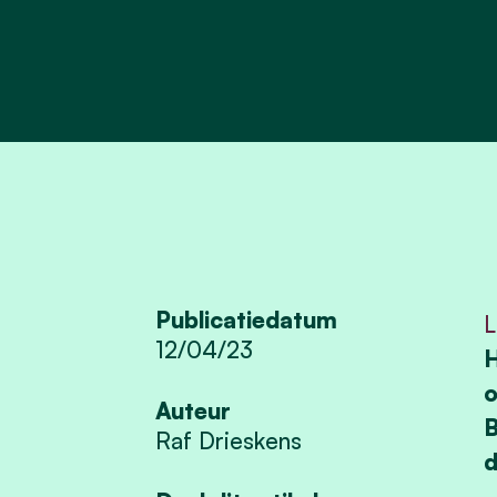
Publicatiedatum
L
12/04/23
H
o
Auteur
B
Raf Drieskens
d