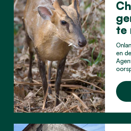
Ch
ge
te
Onla
en d
Agent
oorsp