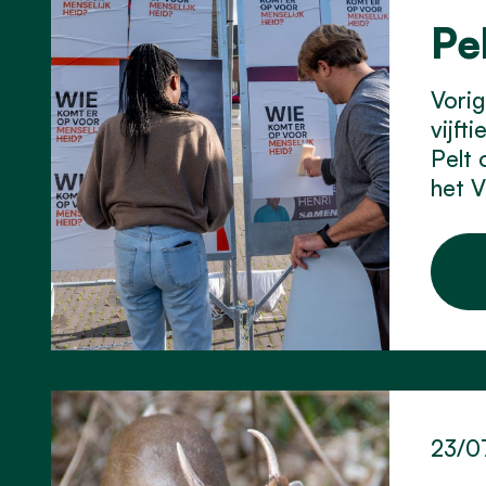
Pe
Vorig
vijft
Pelt 
het 
23/0