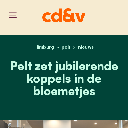
limburg
pelt
home
pelt zet jubilerende kopp
nieuws
Pelt zet jubilerende
koppels in de
bloemetjes