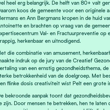
el heel erg belangrijk. De helft van 80+ valt ge
aarom koos de gemeente voor een originele aan
ermans en Ann Bergmans kropen in de huid va
ntoinette en brachten op vraag van de gemeent
xpertisecentrum Val- en Fractuurpreventie op 
rappig, herkenbaar en uitnodigend.
et die combinatie van amusement, herkenbaarh
aakte indruk op de jury van de Creatief Gezon
ertaling van een ernstig gezondheidsthema, de i
terke betrokkenheid van de doelgroep. Met be
en flinke dosis creativiteit wist Pelt een grote 
e bekroonde aanpak toont dat gezondheidsbevo
e zijn. Door mensen te betrekken, hen te late