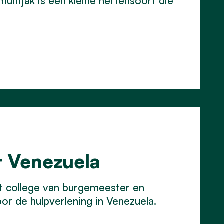
ntjak is een kleine hertensoort die
r Venezuela
t college van burgemeester en
or de hulpverlening in Venezuela.