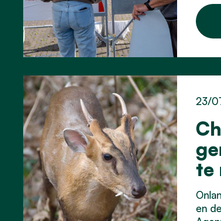
23/0
Ch
ge
te
Onla
en d