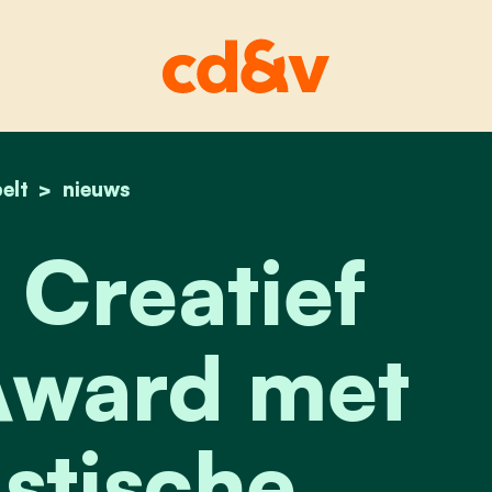
elt
home
pelt wint creatief gezond-award met humorist
nieuws
 Creatief
ward met
stische