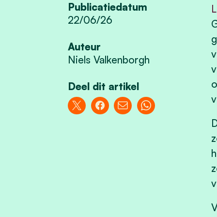
Publicatiedatum
L
22/06/26
G
g
Auteur
v
Niels Valkenborgh
v
o
Deel dit artikel
v
D
z
h
z
v
V