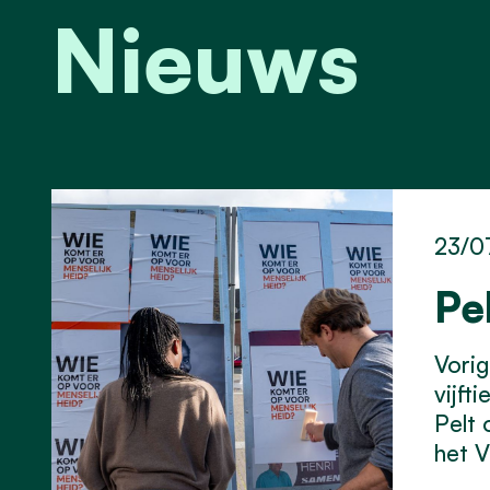
Nieuws
23/0
Pe
Vorig
vijft
Pelt 
het 