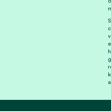
o
m
S
c
v
e
h
g
r
k
a