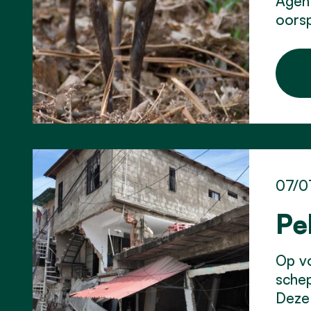
Agent
oorsp
07/0
Pe
Op vo
schep
Deze 