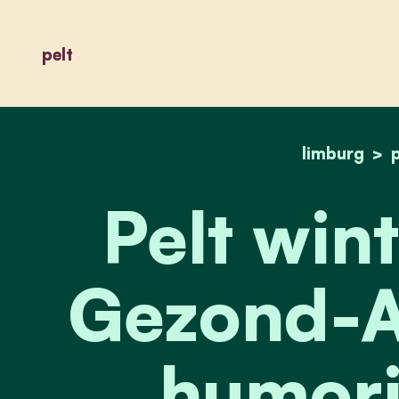
pelt
limburg
p
Pelt wint
Gezond-A
humori