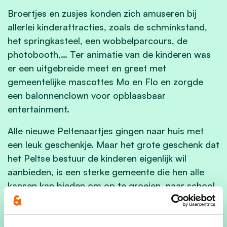
Broertjes en zusjes konden zich amuseren bij
allerlei kinderattracties, zoals de schminkstand,
het springkasteel, een wobbelparcours, de
photobooth,… Ter animatie van de kinderen was
er een uitgebreide meet en greet met
gemeentelijke mascottes Mo en Flo en zorgde
een balonnenclown voor opblaasbaar
entertainment.
Alle nieuwe Peltenaartjes gingen naar huis met
een leuk geschenkje. Maar het grote geschenk dat
het Peltse bestuur de kinderen eigenlijk wil
aanbieden, is een sterke gemeente die hen alle
kansen kan bieden om op te groeien, naar school
te gaan, te werken en te wonen. Een gemeente
ook met goed uitgebouwde initiatieven voor
kinderopvang, kwaliteitsvolle vrijetijdsbesteding