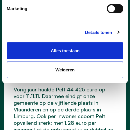
Marketing
Details tonen
Alles toestaan
23/07/26
Pelt scoort in Vlaamse top-
Weigeren
15 voor 11.11.11
Vorig jaar haalde Pelt 44 425 euro op
voor 11.11.11. Daarmee eindigt onze
gemeente op de vijftiende plaats in
Vlaanderen en op de derde plaats in
Limburg. Ook per inwoner scoort Pelt
opvallend sterk: met 1,28 euro per
inwoner ligt de opbrengst ruim dubbel zo