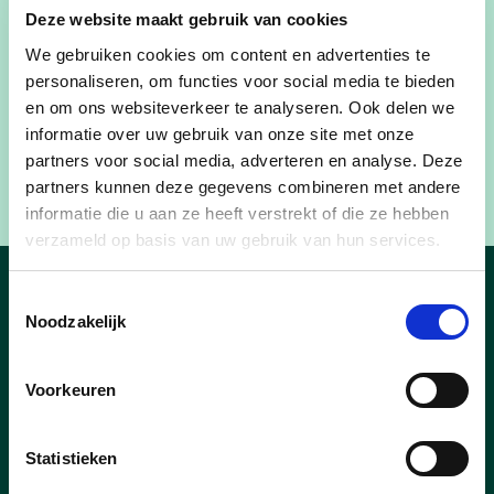
Deze website maakt gebruik van cookies
en opvoedingsondersteuning. Vanaf september
We gebruiken cookies om content en advertenties te
hopen we alle jonge Peltenaartjes en hun ouders
personaliseren, om functies voor social media te bieden
te verwelkomen in de gloednieuwe
en om ons websiteverkeer te analyseren. Ook delen we
belevingscampus De Stroming op het Kerkplein,
informatie over uw gebruik van onze site met onze
met onder meer een nieuwe bibliiotheek en een
partners voor social media, adverteren en analyse. Deze
fysiek Huis van het Kind.
partners kunnen deze gegevens combineren met andere
informatie die u aan ze heeft verstrekt of die ze hebben
verzameld op basis van uw gebruik van hun services.
Toestemmingsselectie
Nieuws
Noodzakelijk
Voorkeuren
Statistieken