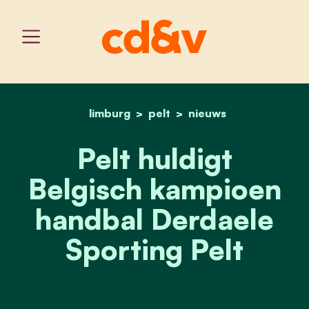
limburg
pelt
home
pelt huldigt belgisch ka
nieuws
Pelt huldigt
Belgisch kampioen
handbal Derdaele
Sporting Pelt