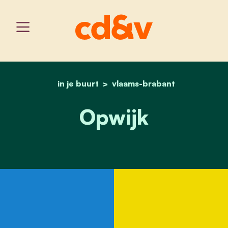
in je buurt
vlaams-brabant
home
opwijk
Opwijk