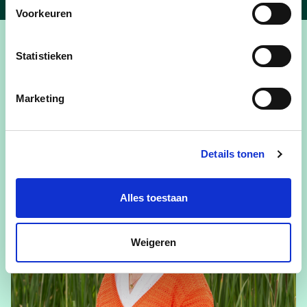
Voorkeuren
Statistieken
Onze mensen in
Opwijk
Marketing
Details tonen
Alles toestaan
Weigeren