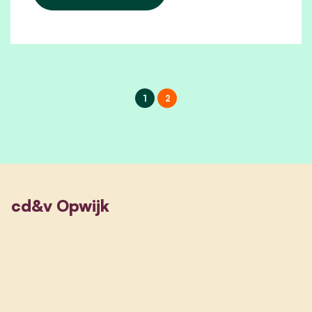
1
2
cd&v Opwijk