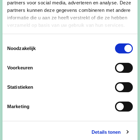
partners voor social media, adverteren en analyse. Deze
partners kunnen deze gegevens combineren met andere
informatie die u aan ze heeft verstrekt of die ze hebben
verzameld op basis van uw gebruik van hun services.
07/06/26
Toestemmingsselectie
Noodzakelijk
Meer handen in de
kleuterklas
Voorkeuren
Op het CD&V gezinsfestival werd de start
gegeven van deze actie!
Statistieken
lees meer
Marketing
Details tonen