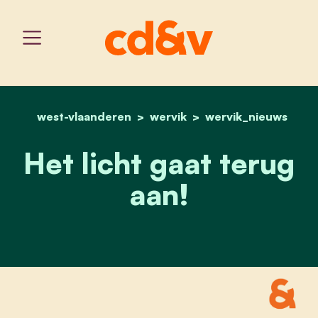
west-vlaanderen
wervik
home
openbare verlichting in 
wervik_nieuws
Het licht gaat terug
aan!