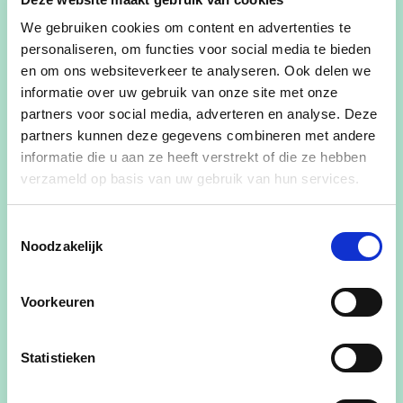
nog te weinig om te kunnen overgaan tot een
We gebruiken cookies om content en advertenties te
combinatie van dimmen waar het kan en doven
personaliseren, om functies voor social media te bieden
waar dit niet kan.
en om ons websiteverkeer te analyseren. Ook delen we
informatie over uw gebruik van onze site met onze
Het college wil echter verder inzetten op het
partners voor social media, adverteren en analyse. Deze
verledden van de openbare verlichting op ons
partners kunnen deze gegevens combineren met andere
grondgebied. En zodra dit technisch mogelijk is
informatie die u aan ze heeft verstrekt of die ze hebben
zullen we de openbare verlichting ’s nachts
verzameld op basis van uw gebruik van hun services.
dimmen.
Toestemmingsselectie
Zonnepanelen
Noodzakelijk
Om verder in te zetten op groene energie worden
er bijkomende zonnepanelen geplaatst op
Voorkeuren
verschillende stadsgebouwen.
Statistieken
Zo krijgen de volgende gebouwen (extra)
zonnepanelen: