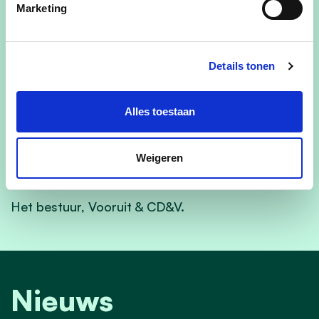
Marketing
GC Gilwe te Geluwe
Sportcomplex Virovios te Wervik
Details tonen
De Knippelaar te Kruiseke
Alles toestaan
Vrijetijdspunt te Wervik
De Kier te Wervik
Weigeren
Het bestuur, Vooruit & CD&V.
Nieuws