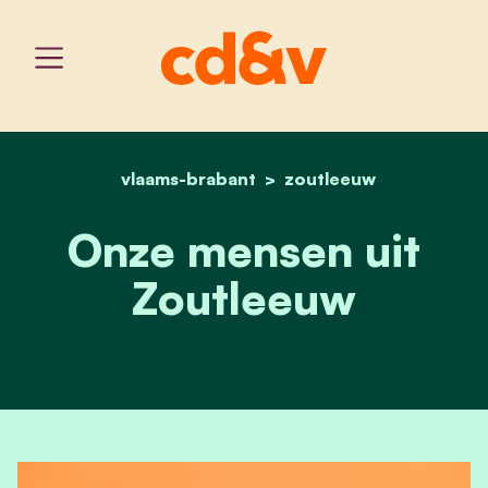
vlaams-brabant
home
onze mensen uit zoutlee
zoutleeuw
Onze mensen uit
Zoutleeuw