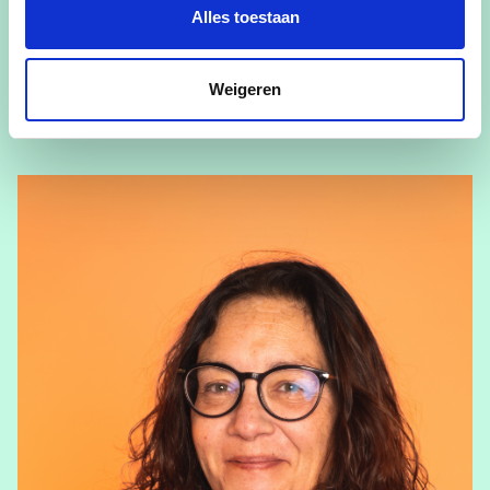
Alles toestaan
Ilse Beelen
Gemeenteraadslid
Weigeren
View Ilse Beelen's profile