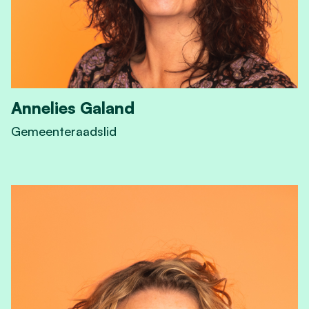
Annelies Galand
Gemeenteraadslid
View Annelies Galand's profile