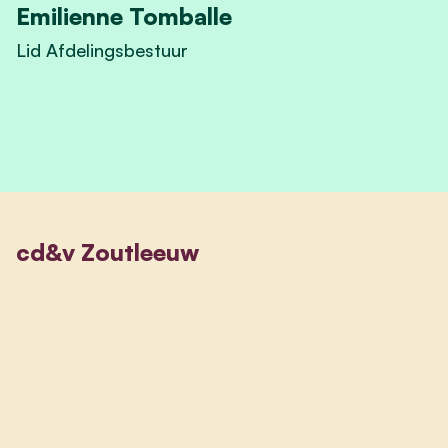
Emilienne Tomballe
Lid Afdelingsbestuur
View Emilienne Tomballe's profile
cd&v Zoutleeuw